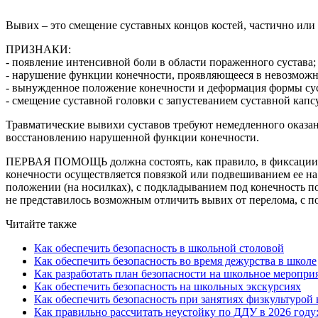
Вывих – это смещение суставных концов костей, частично ил
ПРИЗНАКИ:
- появление интенсивной боли в области пораженного сустава;
- нарушение функции конечности, проявляющееся в невозможн
- вынужденное положение конечности и деформация формы сус
- смещение суставной головки с запустеванием суставной ка
Травматические вывихи суставов требуют немедленного оказ
восстановлению нарушенной функции конечности.
ПЕРВАЯ ПОМОЩЬ должна состоять, как правило, в фиксации п
конечности осуществляется повязкой или подвешиванием ее на
положении (на носилках), с подкладыванием под конечность п
не представилось возможным отличить вывих от перелома, с по
Читайте также
Как обеспечить безопасность в школьной столовой
Как обеспечить безопасность во время дежурства в школе
Как разработать план безопасности на школьное меропри
Как обеспечить безопасность на школьных экскурсиях
Как обеспечить безопасность при занятиях физкультурой 
Как правильно рассчитать неустойку по ДДУ в 2026 году