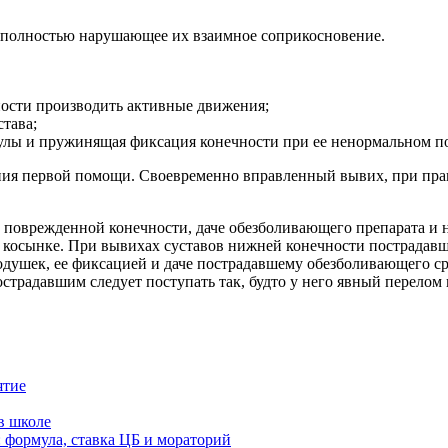
и полностью нарушающее их взаимное соприкосновение.
ости производить активные движения;
тава;
псулы и пружинящая фиксация конечности при ее ненормальном 
ания первой помощи. Своевременно вправленный вывих, при пр
оврежденной конечности, даче обезболивающего препарата и н
 косынке. При вывихах суставов нижней конечности пострадавш
одушек, ее фиксацией и даче пострадавшему обезболивающего ср
страдавшим следует поступать так, будто у него явный перелом 
ятие
в школе
: формула, ставка ЦБ и мораторий