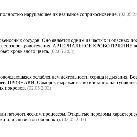
и полностью нарушающее их взаимное соприкосновение.
(02.05 2:
еносных сосудов. Оно является одним из частых и опасных пос
ое и венозное кровотечения. АРТЕРИАЛЬНОЕ КРОВОТЕЧЕНИЕ воз
ьет кровь алого цвета.
(02.05 2:03)
овождающаяся ослаблением деятельности сердца и дыхания. Во
более. ПРИЗНАКИ. Обморок выражается во внезапно наступающей 
ых покровов.
(02.05 2:03)
или патологическим процессом. Открытые переломы характеризу
жи или слизистой оболочки).
(02.05 2:03)