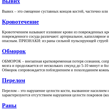
Вывих
Вывих – это смещение суставных концов костей, частично ил
Кровотечение
Кровотечением называют излияние крови из поврежденных кров
поврежденного сосуда различают: артериальное, капиллярн
опасным. ПРИЗНАКИ: из раны сильной пульсирующей струей б
Обморок
ОБМОРОК – внезапная кратковременная потеря сознания, сопр
мозга и продолжается от нескольких секунд до 5-10 минут и 
Обморок сопровождается побледнением и похолоданием кожн
Перелом
Перелом – это нарушение целости кости, вызванное насилием 
характеризуются отсутствием нарушения целости покровов (ко
Раны