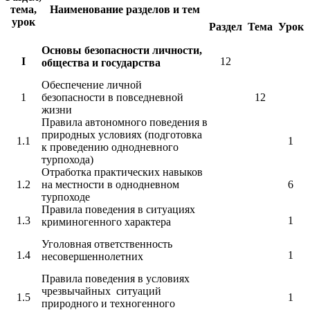
тема,
Наименование разделов и тем
урок
Раздел
Тема
Урок
Основы безопасности личности,
I
12
общества и государства
Обеспечение личной
1
безопасности в повседневной
12
жизни
Правила автономного поведения в
природных условиях (подготовка
1.1
1
к проведению однодневного
турпохода)
Отработка практических навыков
1.2
на местности в однодневном
6
турпоходе
Правила поведения в ситуациях
1.3
1
криминогенного характера
Уголовная ответственность
1.4
1
несовершеннолетних
Правила поведения в условиях
чрезвычайных ситуаций
1.5
1
природного и техногенного