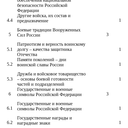
обеспечения национальной
безопасности Российской
Федерации
Другие войска, их состав и
4.4
1
предназначение
Боевые традиции Вооруженных
5
3
Сил России
Патриотизм и верность воинскому
5.1
долгу – качества защитника
1
Отечества
Памяти поколений – дни
5.2
1
воинской славы России
Дружба и войсковое товарищество
5.3
– основы боевой готовности
1
частей и подразделений
Государственные и военные
6
3
символы Российской Федерации
Государственные и военные
6.1
1
символы Российской Федерации
Государственные награды и
6.2
1
наградные знаки