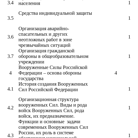
3.4
1
населения
Средства индивидуальной защиты
3.5
1
Организация аварийно-
спасательных и других
3.6
1
неотложных работ в зоне
чрезвычайных ситуаций
Организация гражданской
3.7
обороны в общеобразовательном
1
учреждении
Вооруженные Силы Российской
4
Федерации – основа обороны
4
государства
История создания Вооруженных
4.1
1
Сил Российской Федерации
Организационная структура
вооруженных Сил. Виды и рода
4.2
1
войск Вооруженных Сил, рода
войск, их предназначение.
Функции и основные задачи
современных Вооруженных Сил
России, их роль в системе
4.3
1