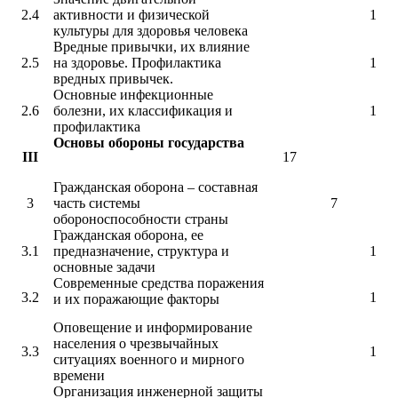
2.4
активности и физической
1
культуры для здоровья человека
Вредные привычки, их влияние
2.5
на здоровье. Профилактика
1
вредных привычек.
Основные инфекционные
2.6
болезни, их классификация и
1
профилактика
Основы обороны государства
III
17
Гражданская оборона – составная
3
часть системы
7
обороноспособности страны
Гражданская оборона, ее
3.1
предназначение, структура и
1
основные задачи
Современные средства поражения
3.2
1
и их поражающие факторы
Оповещение и информирование
населения о чрезвычайных
3.3
1
ситуациях военного и мирного
времени
Организация инженерной защиты