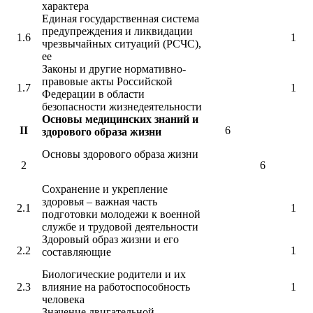
характера
Единая государственная система
предупреждения и ликвидации
1.6
1
чрезвычайных ситуаций (РСЧС),
ее
Законы и другие нормативно-
правовые акты Российской
1.7
1
Федерации в области
безопасности жизнедеятельности
Основы медицинских знаний и
II
6
здорового образа жизни
Основы здорового образа жизни
2
6
Сохранение и укрепление
здоровья – важная часть
2.1
1
подготовки молодежи к военной
службе и трудовой деятельности
Здоровый образ жизни и его
2.2
1
составляющие
Биологические родители и их
2.3
влияние на работоспособность
1
человека
Значение двигательной