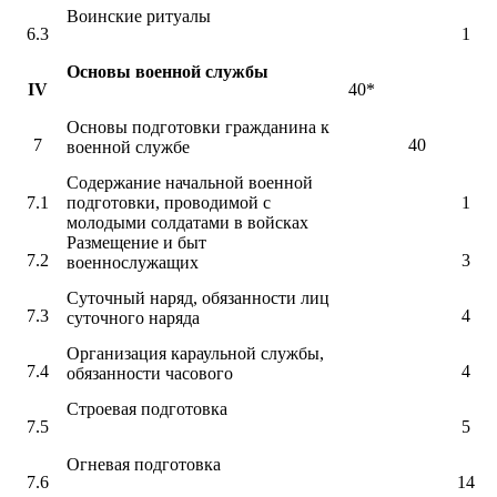
Воинские ритуалы
6.3
1
Основы военной службы
IV
40*
Основы подготовки гражданина к
7
40
военной службе
Содержание начальной военной
7.1
подготовки, проводимой с
1
молодыми солдатами в войсках
Размещение и быт
7.2
3
военнослужащих
Суточный наряд, обязанности лиц
7.3
4
суточного наряда
Организация караульной службы,
7.4
4
обязанности часового
Строевая подготовка
7.5
5
Огневая подготовка
7.6
14