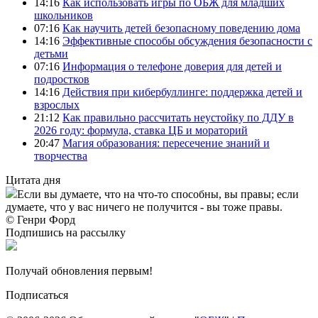
14:16
Как использовать игры по ОБЖ для младших
школьников
07:16
Как научить детей безопасному поведению дома
14:16
Эффективные способы обсуждения безопасности с
детьми
07:16
Информация о телефоне доверия для детей и
подростков
14:16
Действия при кибербуллинге: поддержка детей и
взрослых
21:12
Как правильно рассчитать неустойку по ДДУ в
2026 году: формула, ставка ЦБ и мораторий
20:47
Магия образования: пересечение знаний и
творчества
Цитата дня
Если вы думаете, что на что-то способны, вы правы; если
думаете, что у вас ничего не получится - вы тоже правы.
© Генри Форд
Подпишись на рассылку
Получай обновления первым!
Подписаться