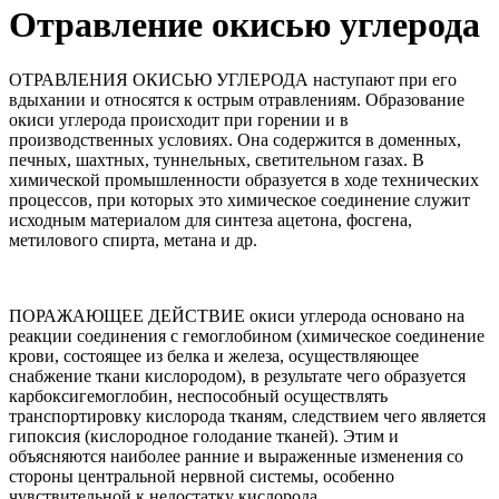
Отравление окисью углерода
ОТРАВЛЕНИЯ ОКИСЬЮ УГЛЕРОДА наступают при его
вдыхании и относятся к острым отравлениям. Образование
окиси углерода происходит при горении и в
производственных условиях. Она содержится в доменных,
печных, шахтных, туннельных, светительном газах. В
химической промышленности образуется в ходе технических
процессов, при которых это химическое соединение служит
исходным материалом для синтеза ацетона, фосгена,
метилового спирта, метана и др.
ПОРАЖАЮЩЕЕ ДЕЙСТВИЕ окиси углерода основано на
реакции соединения с гемоглобином (химическое соединение
крови, состоящее из белка и железа, осуществляющее
снабжение ткани кислородом), в результате чего образуется
карбоксигемоглобин, неспособный осуществлять
транспортировку кислорода тканям, следствием чего является
гипоксия (кислородное голодание тканей). Этим и
объясняются наиболее ранние и выраженные изменения со
стороны центральной нервной системы, особенно
чувствительной к недостатку кислорода.