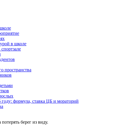
 школе
роприятие
иях
турой в школе
 спортзале
я
удентов
го пространства
ьников
детьми
стков
зрослых
 году: формула, ставка ЦБ и мораторий
ва
 потерять берег из виду.