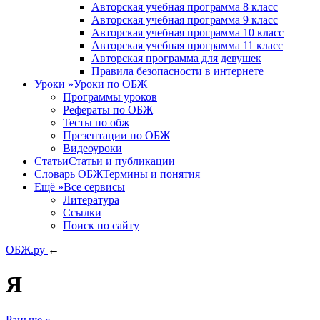
Авторская учебная программа 8 класс
Авторская учебная программа 9 класс
Авторская учебная программа 10 класс
Авторская учебная программа 11 класс
Авторская программа для девушек
Правила безопасности в интернете
Уроки
»
Уроки по ОБЖ
Программы уроков
Рефераты по ОБЖ
Тесты по обж
Презентации по ОБЖ
Видеоуроки
Статьи
Статьи и публикации
Словарь ОБЖ
Термины и понятия
Ещё
»
Все сервисы
Литература
Ссылки
Поиск по сайту
ОБЖ.ру
←
Я
Раньше »