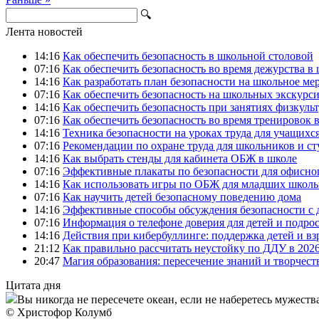
🔍
Лента новостей
14:16
Как обеспечить безопасность в школьной столовой
07:16
Как обеспечить безопасность во время дежурства в
14:16
Как разработать план безопасности на школьное ме
07:16
Как обеспечить безопасность на школьных экскурс
14:16
Как обеспечить безопасность при занятиях физкуль
07:16
Как обеспечить безопасность во время тренировок в
14:16
Техника безопасности на уроках труда для учащихс
07:16
Рекомендации по охране труда для школьников и ст
14:16
Как выбрать стенды для кабинета ОБЖ в школе
07:16
Эффективные плакаты по безопасности для офисно
14:16
Как использовать игры по ОБЖ для младших школ
07:16
Как научить детей безопасному поведению дома
14:16
Эффективные способы обсуждения безопасности с 
07:16
Информация о телефоне доверия для детей и подро
14:16
Действия при кибербуллинге: поддержка детей и в
21:12
Как правильно рассчитать неустойку по ДДУ в 2026
20:47
Магия образования: пересечение знаний и творчест
Цитата дня
Вы никогда не пересечете океан, если не наберетесь мужества
© Христофор Колумб