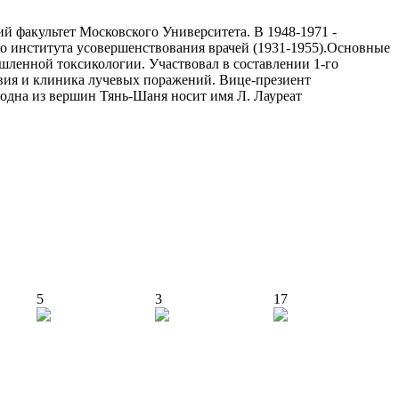
 факультет Московского Университета. В 1948-1971 -
 института усовершенствования врачей (1931-1955).Основные
ленной токсикологии. Участвовал в составлении 1-го
твия и клиника лучевых поражений. Вице-презиент
одна из вершин Тянь-Шаня носит имя Л. Лауреат
5
3
17