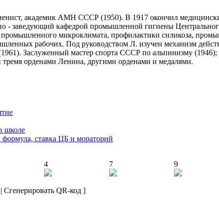
енист, академик АМН СССР (1950). В 1917 окончил медицинский
но - заведующий кафедрой промышленной гигиены Центрального
 промышленного микроклимата, профилактики силикоза, промыш
мышленных рабочих. Под руководством Л. изучен механизм дейс
961). Заслуженный мастер спорта СССР по альпинизму (1946); 
н тремя орденами Ленина, другими орденами и медалями.
ятие
в школе
: формула, ставка ЦБ и мораторий
4
7
9
|
Сгенерировать QR-код
]