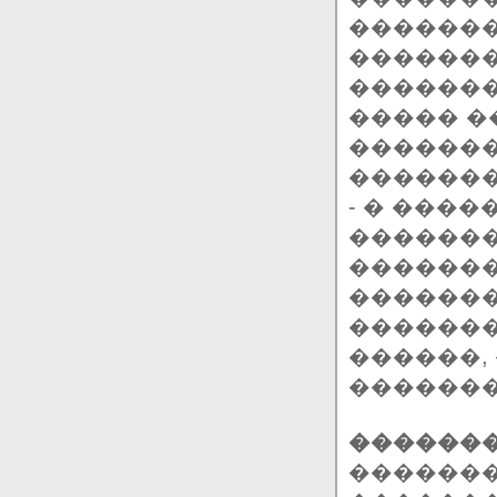
�������
�������
�������
����� �
������
�������
- � ���
�������
�������
�������
������
������,
�������
�������
������