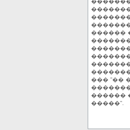
������
�������
�������
�������
������ 
�������
������
������
�������
�������
��� "��
�������
������ 
�����".