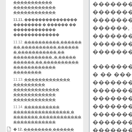
�����������
������
������������
�������
������������
�������
11.11. ���������������
�������� � ������ ��
������,
������������
�������
�������������
11.12.
���������� ������
�������
�� ���������� ������
�������
� ����������� ��
�����������, � �����
������ �� ����������
������
������������
��������
� �� ��
11.13.
�������������
�������
���������
�������
�������������
������������
�������
������������
������
11.14.
����������
���������������� �
�������
������� ������������
�������
������������
������
� 12.
�������� ������