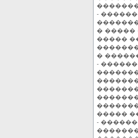
�������
- �����
�������
� �����
����� �
�������
� �����
- ������
�������
�������
�������
�������
�������
����� �
- �����
�������