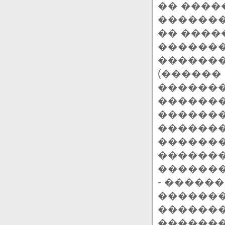
�� ����
�������
�� ����
�������
�������
(������
�������
������
�������
�������
������
�������
�������
- �����
�������
�������
�������