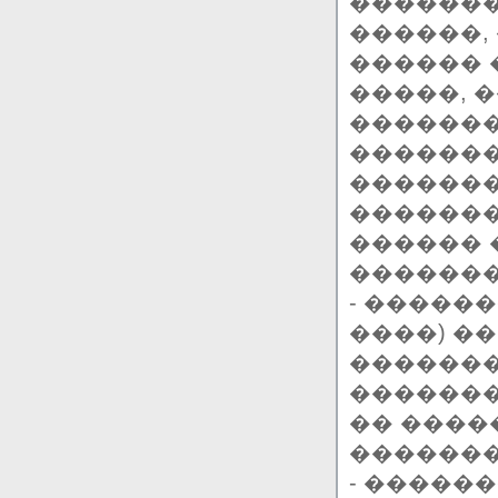
������
������,
������ 
�����, 
�������
�������
�������
�������
������ 
�������
- �����
����) �
�������
�������
�� ����
�������
- �����