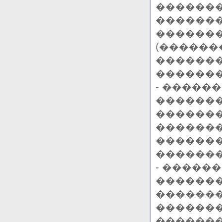
�������
�������
������
(�������
�������
�������
- �����
�������
�������
������
������
�������
- �����
�������
�������
�������
�������