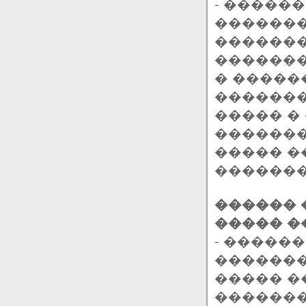
- �����
�������
�������
�������
� �����
�������
����� �
�������
����� �
�������
������ 
����� �
- �����
�������
����� �
�������