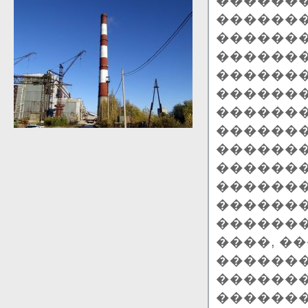
�������
�������
�������
�������
������
������
�������
�������
�������
������
�������
�������
�������
����, �
�������
�������
�������