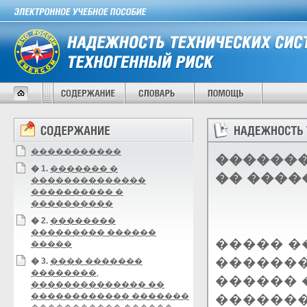
�����������
�������
� 1.
������� �
�� ����
��������������
���������� �
����������
� 2.
��������
��������� ������
����� �
�����
�������
� 3.
���� �������
��������,
������ 
�������������� ��
������������ �������
�������