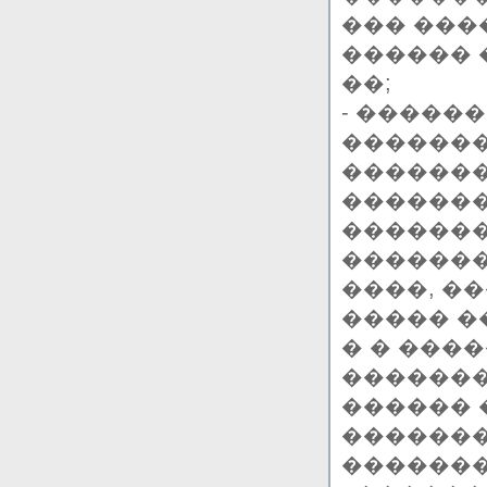
��� ���
������ 
��;
- �����
�������
�������
�������
�������
�������
����, �
����� �
� � ���
������
������ 
�������
�������