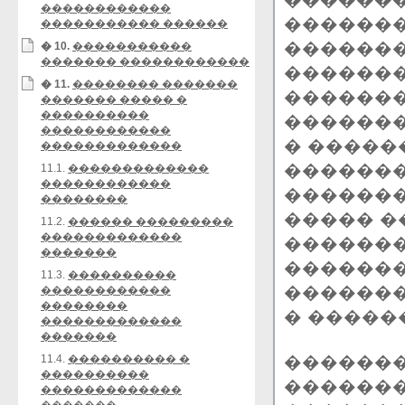
������������
�������
����������� ������
������
� 10.
�����������
������� ������������
�������
� 11.
�������� �������
�������
������� ����� �
����������
�������
������������
� �����
�������������
�������
11.1.
�������������
������������
�������
��������
����� �
11.2.
������ ���������
�������������
�������
�������
�������
11.3.
����������
�������
������������
��������
� �����
�������������
�������
�������
11.4.
���������� �
����������
�������
�������������