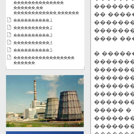
��������������
�������
������ ��
������������ ������
�� ����
���������� 1
�������
���������� 2
�������
���������� 3
���� ��
���������� 4
���������� 5
� �����
�����������������
�������
������
�������
�������
������
�������
�������
����� �
�������
�������