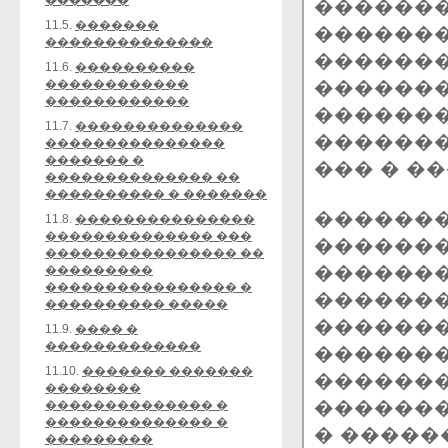
�������
�������
11.5.
�������
�������
��������������
�������
11.6.
����������
�������
������������
������������
�������
11.7.
��������������
�������
���������������
������� �
��� � �
�������������� ��
���������� � �������
�������
11.8.
���������������
�������������� ���
�������
���������������� ��
�������
���������
���������������� �
�������
���������� �����
�������
11.9.
���� �
�������������
�������
11.10.
������� �������
�������
��������
�������
�������������� �
�������������� �
� �����
���������