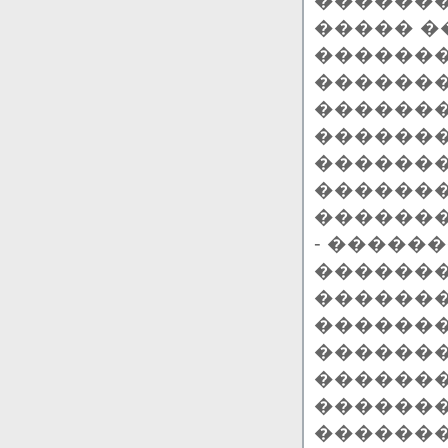
�������
����� �
������
�������
�������
�������
�������
�������
�������
- �����
������
�������
�������
�������
�������
�������
������