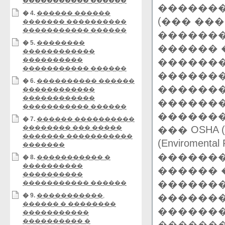
����������� ������
�������
� 4.
������ ������
(��� ��
������� ����������
����������� ������
�������
� 5.
��������
������ 
������������
����������
�������
����������� ������
�������
� 6.
���������� ������
�������
������������
������������
�������
����������� ������
��������
� 7.
������ ����������
�������� ��� �����
��� OSHA (Occ
������� �����������
(Enviroment
�������
�������
� 8.
����������� �
����������
������ 
����������
�������
����������� ������
� 9.
�����������,
�������
������ � ��������
�������
�����������
���������� �
�������