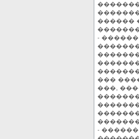
������
�������
������ 
�������
- �����
�������
�������
�������
�������
��� ���
���, ��
�������
�������
�������
�������
- �����
�������