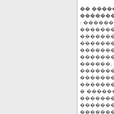
�� ����
�������
- �����
������
�������
�������
������
������
������,
�������
�������
�������
� �����
�������
�������
������