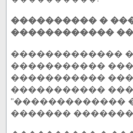
���������� � ��
������������ �
������������� �
����������� ���
����������� ���
����������� ��
"������������� 
������� �������