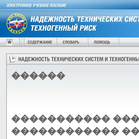
������
����������� ���
������������ �