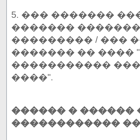
5. ��� ������� �
������� ������� �
��������� / ��� �
������� �� ����
����������� ���
����".
������ � ������ 
������������ �