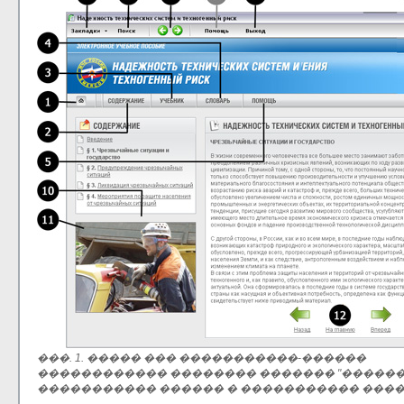
���. 1. ����� ��� �����������-������
������������ �������� ������� "�����
����������� ������ � ����������� ����