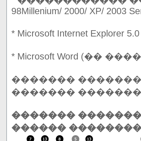
* ������������ �����
98Millenium/ 2000/ XP/ 2003 Se
* Microsoft Internet Ex
* Microsoft Word (�� ��
������� �������
������� ������
������� �������
������ ��������