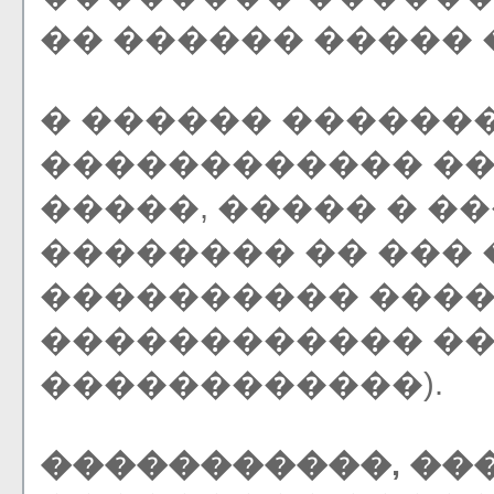
�� ������ ����� 
� ������ ������
������������ �
�����, ����� � �
�������� �� ��� 
���������� ����
������������ ��
������������).
�����������, ��