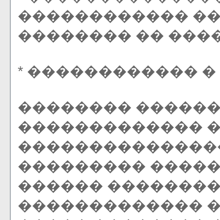
������������ �
�������� �� ����
* ������������ 
�������� ������
������������� �
��������������
��������� �����
������ ��������
������������� 