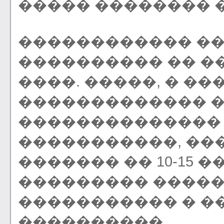
����� �������� 
������������ ��
���������� �� ��
����. �����, � �
������������� �
�������������� 
�����������, ��
������� �� 10-15 
��������� �����
����������� � �
����������.