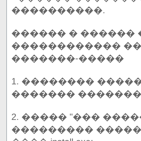
����������.
������ � ������
������������ ��
�������-�����
1. �������� ����
������� ��������
2. ����� "��� ���
��������� �����