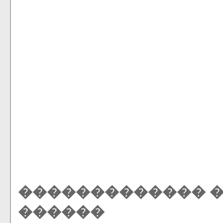
������������� 
������