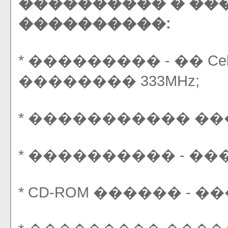
���������� � ��
����������:
* ��������� - �� Cele
�������� 333MHz;
* ����������� ���
* ���������� - ���
* CD-ROM ������ - 