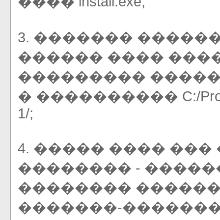
���� install.exe;
3. ������� �����
������ ���� ���
��������� ����
� ���������� C:/Pro
1/;
4. ����� ���� ��
�������� - �����
�������� �����
�������-�������