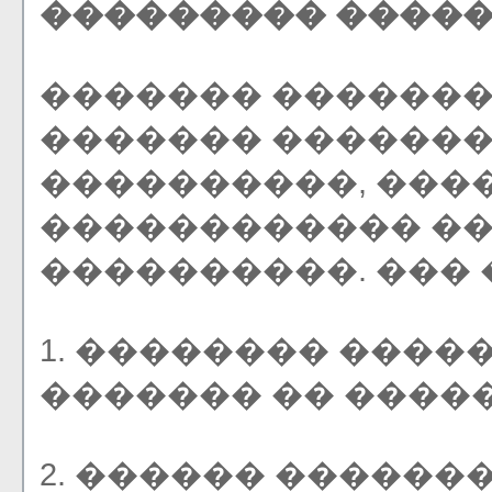
��������� ����
������� ������
������� ������
����������, ���
������������ ��
����������. ���
1. �������� ����
������� �� ����
2. ������ ������