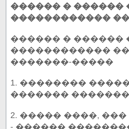
������ � ������
������������ �
������ � ������
������������ ��
�������-�����
1. �������� ����
������� ��������
2. ����� ����, �
- ������ �������