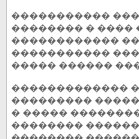
����������� ���
�������� � ����
������������ ���
����������� ��
����� ������ ��
������������� �
��������� ����
� ����� �������
�������� ������
�������� ������