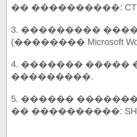
�� ����������: CTRL +
3. ��������� ��
(�������� Microsoft Wor
4. ������� �����
���������.
5. ������ ������
�� ����������: SHIFT