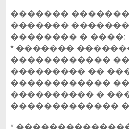
������� ������
������� ��������
�������� � ����:
* ������� �����
������������ �
��������� �� ���
������������ ��
���������� � ��
������������� �
* �������������