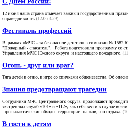
С Днём России!
12 июня наша страна отмечает важный государственный праздни
справедливости.
(12.06 3:29)
Фестиваль профессий
В рамках «МЧС – за безопасное детство» в гимназии № 1582 Ю
"Пожарный - спасатель". Ребята подготовили программу со ст
Управления МЧС Южного округа и настоящего пожарного.
(1
Огонь - друг или враг?
Тяга детей к огню, к игре со спичками общеизвестна. Об опас
Знания предотвращают трагедии
Сотрудники МЧС Центрального округа продолжают проводить
экстренных служб «101» и «112», как себя вести в случае во
профилактические обходы территории парков, зон отдыха.
(1
В гости к детям