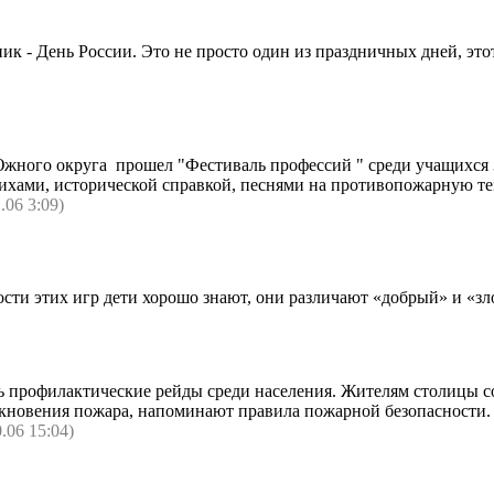
к - День России. Это не просто один из праздничных дней, этот
жного округа прошел "Фестиваль профессий " среди учащихся 3
ихами, исторической справкой, песнями на противопожарную те
1.06 3:09)
ности этих игр дети хорошо знают, они различают «добрый» и «
 профилактические рейды среди населения. Жителям столицы 
зникновения пожара, напоминают правила пожарной безопасност
0.06 15:04)