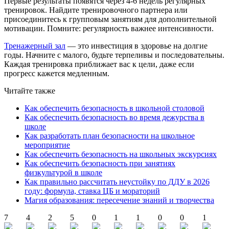
Первые результаты появятся через 4-6 недель регулярных
тренировок. Найдите тренировочного партнера или
присоединитесь к групповым занятиям для дополнительной
мотивации. Помните: регулярность важнее интенсивности.
Тренажерный зал
— это инвестиция в здоровье на долгие
годы. Начните с малого, будьте терпеливы и последовательны.
Каждая тренировка приближает вас к цели, даже если
прогресс кажется медленным.
Читайте также
Как обеспечить безопасность в школьной столовой
Как обеспечить безопасность во время дежурства в
школе
Как разработать план безопасности на школьное
мероприятие
Как обеспечить безопасность на школьных экскурсиях
Как обеспечить безопасность при занятиях
физкультурой в школе
Как правильно рассчитать неустойку по ДДУ в 2026
году: формула, ставка ЦБ и мораторий
Магия образования: пересечение знаний и творчества
7
4
2
5
0
1
1
0
0
1