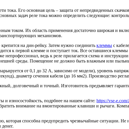
сети тока. Его основная цель – защита от непредвиденных скачк
основных задач реле тока можно определить следующие: контрол
енным током. Их область применения достаточно широкая и вкл
транспортирующих механизмов.
 крепится на дин-рейку. Затем нужно соединить
клеммы
с кабел
одится к первой клемме и поступает ток. Все оставшиеся клеммы
е непрофессионал, ведь к реле прилагается схема и инструкции
я внешней среды. Помещение не должно быть влажным или пыльн
арьируется от 0,1 до 32 А, зависимо от модели), уровень напряж
 секунд), диаметр сечения кабеля (до 16 мм2). Производство ре
жный, долговечный и точный. Изготовитель предъявляет гаранти
ы и износостойкость, подрбнее на нашем сайте:
https://vse-e.com/
братить внимание на вмонтированные клавиши и рычаги. Компакт
ю, которая способна предупредить чрезвычайные ситуации. Не н
 денег.