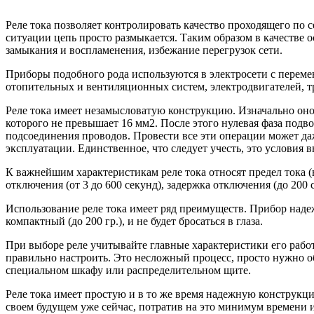
Реле тока позволяет контролировать качество проходящего по 
ситуации цепь просто размыкается. Таким образом в качестве 
замыкания и воспламенения, избежание перегрузок сети.
Приборы подобного рода используются в электросети с перем
отопительных и вентиляционных систем, электродвигателей, 
Реле тока имеет незамысловатую конструкцию. Изначально оно
которого не превышает 16 мм2. После этого нулевая фаза подв
подсоединения проводов. Провести все эти операции может даж
эксплуатации. Единственное, что следует учесть, это услови
К важнейшим характеристикам реле тока относят предел тока (в
отключения (от 3 до 600 секунд), задержка отключения (до 200
Использование реле тока имеет ряд преимуществ. Прибор наде
компактный (до 200 гр.), и не будет бросаться в глаза.
При выборе реле учитывайте главные характеристики его работ
правильно настроить. Это несложный процесс, просто нужно о
специальном шкафу или распределительном щите.
Реле тока имеет простую и в то же время надежную конструкци
своем будущем уже сейчас, потратив на это минимум времени и