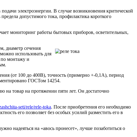
ов подачи электроэнергии. В случае возникновения критической
ь предела допустимого тока, профилактика короткого
ючает мониторинг работы бытовых приборов, осветительных,
ем, диаметр сечения
 можно использовать для
 по монтажу и
ым.
ения (от 100 до 400В), точность (примерно +-0,1А), период
гламентировано ГОСТом 14254.
ю на товар на протяжении пяти лет. Он достаточно
zashchita-seti/rele/rele-toka
. После приобретения его необходимо
ность его позволяет без особых усилий разместить его в
ужно надеяться на «авось пронесет», лучше позаботиться о