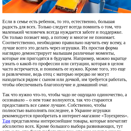
Если в семье есть ребенок, то это, естественно, большая
радость для всех. Только следует всегда помнить о том, что
маленький человечек всегда нуждается заботе и поддержке.
Он только познает мир, а потому и многое не понимает.
Соответственно, необходимо правильно научить ему всему, а
лучше всего это делать через игрушки. Их простая форма
наглядно демонстрирует малышам различные моменты,
которые им пригодятся в будущем. Например, можно вкратце
узнать о какой-то профессии или ситуации, которая в целом
часто встречается, и понимать ее нужно. Кроме того, это еще
и развлечение, ведь отец с матерью нередко не могут
находиться рядом с сыном или дочкой, им требуется работать,
чтобы обеспечивать благополучие и домашний очаг.
Так что нужно что-то, чтобы чадо не ощущало одиночество, а
осознавало – о нем тоже волнуются, так что стараются
предоставить все самое лучшее. Собственно, чтобы
полностью выполнять последнее, в Украине игрушки
рекомендуется приобретать в интернет-магазине «Toyexpress».
Там
представлены интереснейшие товары, которые впечатлят
абсолютно всех. Кроме большого выбора развивающих, тут