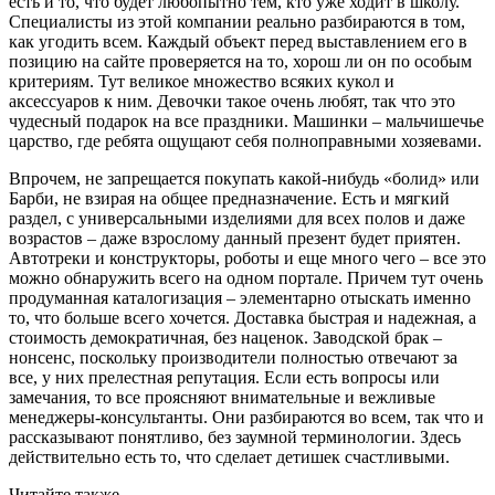
есть и то, что будет любопытно тем, кто уже ходит в школу.
Специалисты из этой компании реально разбираются в том,
как угодить всем. Каждый объект перед выставлением его в
позицию на сайте проверяется на то, хорош ли он по особым
критериям. Тут великое множество всяких кукол и
аксессуаров к ним. Девочки такое очень любят, так что это
чудесный подарок на все праздники. Машинки – мальчишечье
царство, где ребята ощущают себя полноправными хозяевами.
Впрочем, не запрещается покупать какой-нибудь «болид» или
Барби, не взирая на общее предназначение. Есть и мягкий
раздел, с универсальными изделиями для всех полов и даже
возрастов – даже взрослому данный презент будет приятен.
Автотреки и конструкторы, роботы и еще много чего – все это
можно обнаружить всего на одном портале. Причем тут очень
продуманная каталогизация – элементарно отыскать именно
то, что больше всего хочется. Доставка быстрая и надежная, а
стоимость демократичная, без наценок. Заводской брак –
нонсенс, поскольку производители полностью отвечают за
все, у них прелестная репутация. Если есть вопросы или
замечания, то все проясняют внимательные и вежливые
менеджеры-консультанты. Они разбираются во всем, так что и
рассказывают понятливо, без заумной терминологии. Здесь
действительно есть то, что сделает детишек счастливыми.
Читайте также