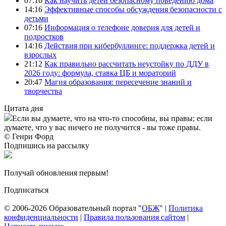
07:16
Как научить детей безопасному поведению дома
14:16
Эффективные способы обсуждения безопасности с
детьми
07:16
Информация о телефоне доверия для детей и
подростков
14:16
Действия при кибербуллинге: поддержка детей и
взрослых
21:12
Как правильно рассчитать неустойку по ДДУ в
2026 году: формула, ставка ЦБ и мораторий
20:47
Магия образования: пересечение знаний и
творчества
Цитата дня
Если вы думаете, что на что-то способны, вы правы; если
думаете, что у вас ничего не получится - вы тоже правы.
© Генри Форд
Подпишись на рассылку
Получай обновления первым!
Подписаться
© 2006-2026 Образовательный портал "
ОБЖ
" |
Политика
конфиденциальности
|
Правила пользования сайтом
|