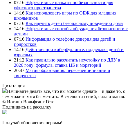
07:16
Эффективные плакаты по безопасности для
офисного пространства
14:16
Как использовать игры по ОБЖ для младших
школьников
07:16
Как научить детей безопасному поведению дома
14:16
Эффективные способы обсуждения безопасности с
детьми
07:16
Информация о телефоне доверия для детей и
подростков
14:16
Действия при кибербуллинге: поддержка детей и
взрослых
21:12
Как правильно рассчитать неустойку по ДДУ в
2026 году: формула, ставка ЦБ и мораторий
20:47
Магия образования: пересечение знаний и
творчества
Цитата дня
Начинайте делать все, что вы можете сделать – и даже то, о
чем можете хотя бы мечтать. В смелости гений, сила и магия.
© Иоганн Вольфганг Гете
Подпишись на рассылку
Получай обновления первым!