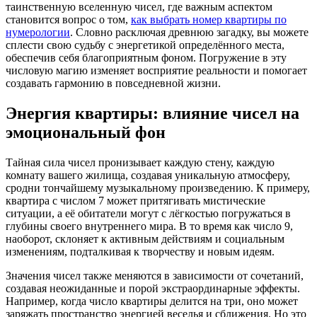
таинственную вселенную чисел, где важным аспектом
становится вопрос о том,
как выбрать номер квартиры по
нумерологии
. Словно расключая древнюю загадку, вы можете
сплести свою судьбу с энергетикой определённого места,
обеспечив себя благоприятным фоном. Погружение в эту
числовую магию изменяет восприятие реальности и помогает
создавать гармонию в повседневной жизни.
Энергия квартиры: влияние чисел на
эмоциональный фон
Тайная сила чисел пронизывает каждую стену, каждую
комнату вашего жилища, создавая уникальную атмосферу,
сродни тончайшему музыкальному произведению. К примеру,
квартира с числом 7 может притягивать мистические
ситуации, а её обитатели могут с лёгкостью погружаться в
глубины своего внутреннего мира. В то время как число 9,
наоборот, склоняет к активным действиям и социальным
изменениям, подталкивая к творчеству и новым идеям.
Значения чисел также меняются в зависимости от сочетаний,
создавая неожиданные и порой экстраординарные эффекты.
Например, когда число квартиры делится на три, оно может
заряжать пространство энергией веселья и сближения. Но это