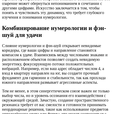
озарение может обернуться непониманием в сочетании с
другими цифрами. Искусство заключается в том, чтобы
понять и чувствовать эту динамику, что требует глубокого
изучения и понимания нумерологии.
Комбинирование нумерологии и фэн-
шуй для удачи
Слияние нумерологии и фэн-шуй открывает невидимые
коридоры, где ваши цифры и направление становятся
компасом к удаче. Взаимосвязь между числовыми знаками и
расположением объектов позволяет создать невидимую
энергетику, фокусирующую потоки положительных
вибраций. Например, если ваш адрес обладает числом 4, а
вход в квартиру направлен на юг, вы создаете прочный
фундамент для гармонии и стабильности, так как прохлада
южного направления размывает агрессивные аспекты.
Тем не менее, в этом синергетическом союзе важен не только
выбор числа, но и уровень осознания его взаимодействия с
окружающей средой. Зачастую, создание пространственного
резонанса требует от вас смелости и готовности принимать
неординарные решения, такие как использование предметов
определённого цвета или формы, что может соотноситься с