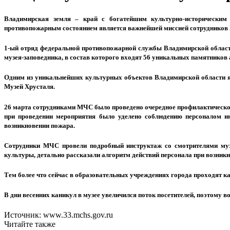
Владимирская земля – край с богатейшим культурно-историческим
противопожарным состоянием является важнейшей миссией сотрудников
1-ый отряд федеральной противопожарной службы Владимирской област
музея-заповедника, в состав которого входят 56 уникальных памятников
Одним из уникальнейших культурных объектов Владимирской области яв
Музей Хрусталя.
26 марта сотрудниками МЧС было проведено очередное профилактическое
при проведении мероприятия было уделено соблюдению персоналом ин
возникновении пожара.
Сотрудники МЧС провели подробный инструктаж со смотрителями муз
культуры, детально рассказали алгоритм действий персонала при возник
Тем более что сейчас в образовательных учреждениях города проходят к
В дни весенних каникул в музее увеличился поток посетителей, поэтому
Источник: www.33.mchs.gov.ru
Читайте также