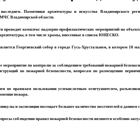
 наследием. Памятники архитектуры и искусства Владимирского реги
 МЧС Владимирской области.
и проводит комплекс надзорно-профилактических мероприятий на объекта
 архитектуры, в том числе храмы, внесенные в список ЮНЕСКО.
ляется Георгиевский собор в городе Гусь-Хрустальном, в котором 18 мая
 мероприятие по контролю за соблюдением требований пожарной безопасно
струкций по пожарной безопасности, вопросам по размещению первичн
ея по правилам пользования углекислотным огнетушителем, разъяснил
новении пожара.
аникулы и экспозиции посещает большее количество посетителей в данном 
 вопросы соблюдения правил пожарной безопасности являются особенно акт