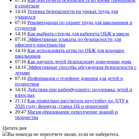
07:16
Как обеспечить безопасность во время тренировок
в спортзале
14:16
Техника безопасности на уроках труда для
учащихся
07:16
Рекомендации по охране труда для школьников и
студентов
14:16
Как выбрать стенды для кабинета ОБЖ в школе
07:16
Эффективные плакаты по безопасности для
офисного пространства
14:16
Как использовать игры по ОБЖ для младших
школьников
07:16
Как научить детей безопасному поведению дома
14:16
Эффективные способы обсуждения безопасности с
детьми
07:16
Информация о телефоне доверия для детей и
подростков
14:16
Действия при кибербуллинге: поддержка детей и
взрослых
21:12
Как правильно рассчитать неустойку по ДДУ в
2026 году: формула, ставка ЦБ и мораторий
20:47
Магия образования: пересечение знаний и
творчества
Цитата дня
Вы никогда не пересечете океан, если не наберетесь