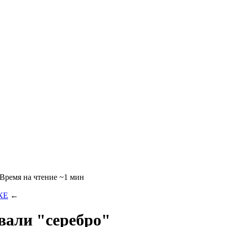
~1 мин
КЕ
←
вали "серебро"