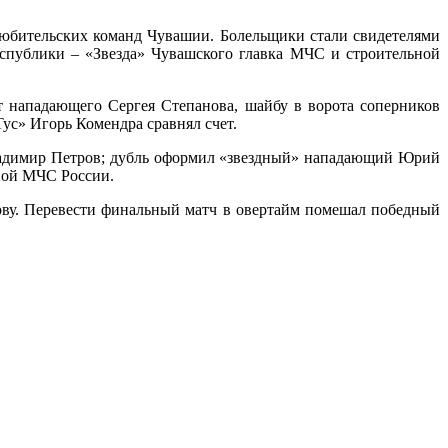
 любительских команд Чувашии. Болельщики стали свидетелями
спублики – «Звезда» Чувашского главка МЧС и строительной
т нападающего Сергея Степанова, шайбу в ворота соперников
Тус» Игорь Комендра сравнял счет.
Владимир Петров; дубль оформил «звездный» нападающий Юрий
рной МЧС России.
ову. Перевести финальный матч в овертайм помешал победный