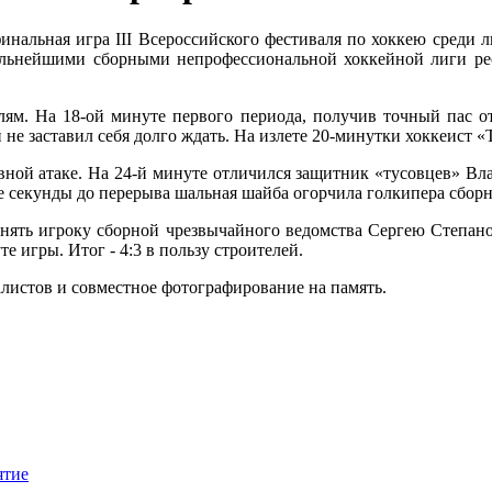
инальная игра III Всероссийского фестиваля по хоккею среди
ильнейшими сборными непрофессиональной хоккейной лиги ре
лям. На 18-ой минуте первого периода, получив точный пас о
е заставил себя долго ждать. На излете 20-минутки хоккеист «
ивной атаке. На 24-й минуте отличился защитник «тусовцев» 
ве секунды до перерыва шальная шайба огорчила голкипера сбо
овнять игроку сборной чрезвычайного ведомства Сергею Степан
е игры. Итог - 4:3 в пользу строителей.
истов и совместное фотографирование на память.
ятие