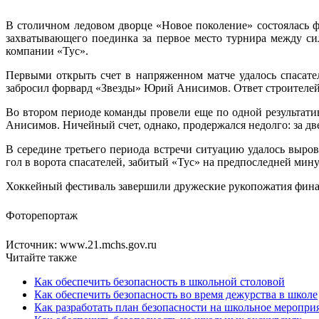
В столичном ледовом дворце «Новое поколение» состоялась ф
захватывающего поединка за первое место турнира между с
компании «Тус».
Первыми открыть счет в напряженном матче удалось спасате
забросил форвард «Звезды» Юрий Анисимов. Ответ строителей н
Во втором периоде команды провели еще по одной результат
Анисимов. Ничейный счет, однако, продержался недолго: за д
В середине третьего периода встречи ситуацию удалось выр
гол в ворота спасателей, забитый «Тус» на предпоследней минут
Хоккейный фестиваль завершили дружеские рукопожатия финал
Фоторепортаж
Источник: www.21.mchs.gov.ru
Читайте также
Как обеспечить безопасность в школьной столовой
Как обеспечить безопасность во время дежурства в школе
Как разработать план безопасности на школьное меропри