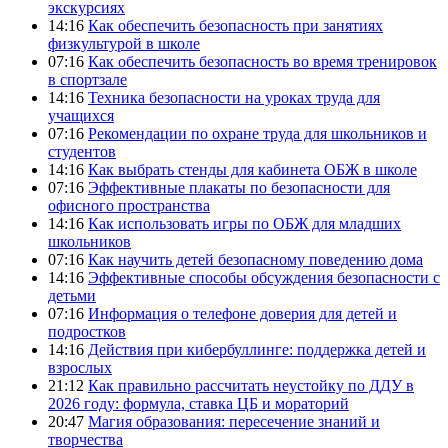
экскурсиях
14:16
Как обеспечить безопасность при занятиях
физкультурой в школе
07:16
Как обеспечить безопасность во время тренировок
в спортзале
14:16
Техника безопасности на уроках труда для
учащихся
07:16
Рекомендации по охране труда для школьников и
студентов
14:16
Как выбрать стенды для кабинета ОБЖ в школе
07:16
Эффективные плакаты по безопасности для
офисного пространства
14:16
Как использовать игры по ОБЖ для младших
школьников
07:16
Как научить детей безопасному поведению дома
14:16
Эффективные способы обсуждения безопасности с
детьми
07:16
Информация о телефоне доверия для детей и
подростков
14:16
Действия при кибербуллинге: поддержка детей и
взрослых
21:12
Как правильно рассчитать неустойку по ДДУ в
2026 году: формула, ставка ЦБ и мораторий
20:47
Магия образования: пересечение знаний и
творчества