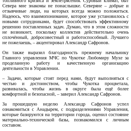
топливного кризиса и землетрясения. Суровый климат, быт
Севера мне знакомы не понаслышке. Северяне – добрые и
отзывчивые люди, на которых всегда можно положиться.
Надеюсь, что взаимопонимание, которое уже установилось с
новыми сотрудниками, будет способствовать эффективному
решению поставленных задач. Думаю, что в этом сложности
не возникнет, поскольку коллектив действительно очень
сплочённый, добросовестный и работоспособный. Лучшего
не пожелаешь, – акцентировал Александр Сафронов.
Он также выразил благодарность прежнему начальнику
Главного управления МЧС по Чукотке Любомиру Мухе за
проделанную работу и качественную организацию
деятельности в Управлении.
– Задачи, которые стоят перед нами, будут выполняться с
честью и достоинством, чтобы Чукотка процветала,
развивалась, чтобы жизнь в округе была ещё более
комфортной и безопасной, – заверил Александр Сафронов.
За прошедшую неделю Александр Сафронов успел
ознакомиться с Анадырем, с подразделениями Управления,
которые базируются на территории города, оценил состояние
материально-технической базы, познакомился с личным
составом.