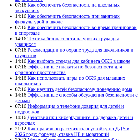
07:16
Как обеспечить безопасность на школьных
экскурсиях
14:16
Как обеспечить безопасность при занятиях
физкультурой в школе
07:16
Как обеспечить безопасность во время тренировок
в спортзале
14:16
Техника безопасности на уроках труда для
учащихся
07:16
Рекомендации по охране труда для школьников и
студентов
14:16
Как выбрать стенды для кабинета ОБЖ в школе
07:16
Эффективные плакаты по безопасности для
офисного пространства
14:16
Как использовать игры по ОБЖ для младших
школьников
07:16
Как научить детей безопасному поведению дома
14:16
Эффективные способы обсуждения безопасности с
детьми
07:16
Информация о телефоне доверия для детей и
подростков
14:16
Действия при кибербуллинге: поддержка детей и
взрослых
21:12
Как правильно рассчитать неустойку по ДДУ в
2026 году: формула, ставка ЦБ и мораторий
20:47
Магия образования: пересечение знаний и