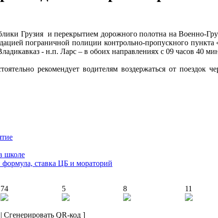
блики Грузия и перекрытием дорожного полотна на Военно-Гру
ендацией пограничной полиции контрольно-пропускного пункта
ладикавказ - н.п. Ларс – в обоих направлениях с 09 часов 40 ми
оятельно рекомендует водителям воздержаться от поездок ч
ятие
в школе
: формула, ставка ЦБ и мораторий
74
5
8
11
|
Сгенерировать QR-код
]