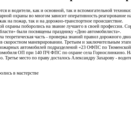
я и водители, как и основной, так и вспомогательной техники
арной охраны во многом зависит оперативность реагирование н
как на пожар, так и на дорожно-транспортное происшествие.
й охраны поборолись на звание лучшего в своей профессии. С
ласти» были посвящены празднику «Дню автомобилиста».
ла теоретическая часть - проверка знаний правил дорожного дви
я в скоростном маневрировании. Третьим и заключительным эта
а пожарных автомобилей подразделений «23 ОФПС по Тюменской
омобиля ОП при 140 ПЧ ФПС по охране села Горнослинкино. На
. Третье место по праву досталось Александру Захарову - вод