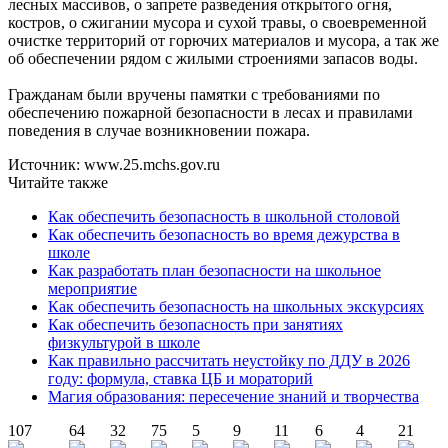
лесных массивов, о запрете разведения открытого огня,
костров, о сжигании мусора и сухой травы, о своевременной
очистке территорий от горючих материалов и мусора, а так же
об обеспечении рядом с жилыми строениями запасов воды.
Гражданам были вручены памятки с требованиями по
обеспечению пожарной безопасности в лесах и правилами
поведения в случае возникновении пожара.
Источник: www.25.mchs.gov.ru
Читайте также
Как обеспечить безопасность в школьной столовой
Как обеспечить безопасность во время дежурства в
школе
Как разработать план безопасности на школьное
мероприятие
Как обеспечить безопасность на школьных экскурсиях
Как обеспечить безопасность при занятиях
физкультурой в школе
Как правильно рассчитать неустойку по ДДУ в 2026
году: формула, ставка ЦБ и мораторий
Магия образования: пересечение знаний и творчества
107
64
32
75
5
9
11
6
4
21