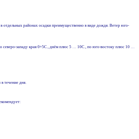
 в отдельных районах осадки преимущественно в виде дождя. Ветер юго-
по северо-западу края 0+5С., днём плюс 5 … 10С., по юго-востоку плюс 10 …
в течение дня.
рекомендует: