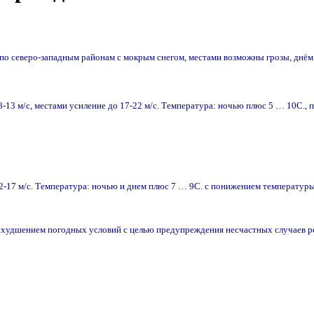
 по северо-западным районам с мокрым снегом, местами возможны грозы, днём
8-13 м/с, местами усиление до 17-22 м/с. Температура: ночью плюс 5 … 10С., 
2-17 м/с. Температура: ночью и днем плюс 7 … 9С. с понижением температуры 
 ухудшением погодных условий с целью предупреждения несчастных случаев 