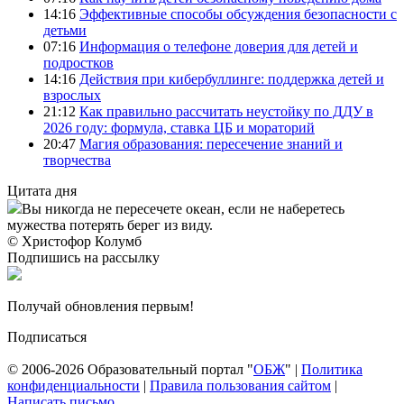
14:16
Эффективные способы обсуждения безопасности с
детьми
07:16
Информация о телефоне доверия для детей и
подростков
14:16
Действия при кибербуллинге: поддержка детей и
взрослых
21:12
Как правильно рассчитать неустойку по ДДУ в
2026 году: формула, ставка ЦБ и мораторий
20:47
Магия образования: пересечение знаний и
творчества
Цитата дня
Вы никогда не пересечете океан, если не наберетесь
мужества потерять берег из виду.
© Христофор Колумб
Подпишись на рассылку
Получай обновления первым!
Подписаться
© 2006-2026 Образовательный портал "
ОБЖ
" |
Политика
конфиденциальности
|
Правила пользования сайтом
|
Написать письмо