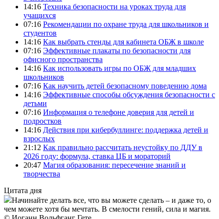
14:16
Техника безопасности на уроках труда для
учащихся
07:16
Рекомендации по охране труда для школьников и
студентов
14:16
Как выбрать стенды для кабинета ОБЖ в школе
07:16
Эффективные плакаты по безопасности для
офисного пространства
14:16
Как использовать игры по ОБЖ для младших
школьников
07:16
Как научить детей безопасному поведению дома
14:16
Эффективные способы обсуждения безопасности с
детьми
07:16
Информация о телефоне доверия для детей и
подростков
14:16
Действия при кибербуллинге: поддержка детей и
взрослых
21:12
Как правильно рассчитать неустойку по ДДУ в
2026 году: формула, ставка ЦБ и мораторий
20:47
Магия образования: пересечение знаний и
творчества
Цитата дня
Начинайте делать все, что вы можете сделать – и даже то, о
чем можете хотя бы мечтать. В смелости гений, сила и магия.
© Иоганн Вольфганг Гете