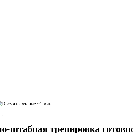
~1 мин
И
←
о-штабная тренировка готовно