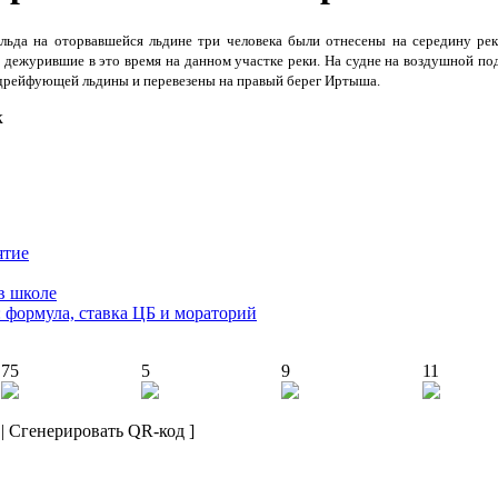
 льда на оторвавшейся льдине три человека были отнесены на середину р
 дежурившие в это время на данном участке реки. На судне на воздушной 
 дрейфующей льдины и перевезены на правый берег Иртыша.
ятие
в школе
: формула, ставка ЦБ и мораторий
75
5
9
11
|
Сгенерировать QR-код
]