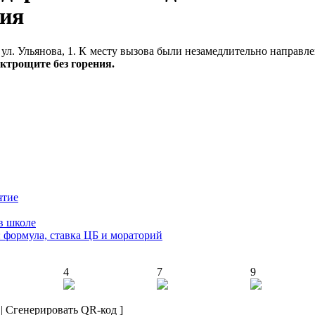
ния
ул. Ульянова, 1. К месту вызова были незамедлительно направл
ктрощите без горения.
ятие
в школе
: формула, ставка ЦБ и мораторий
4
7
9
|
Сгенерировать QR-код
]