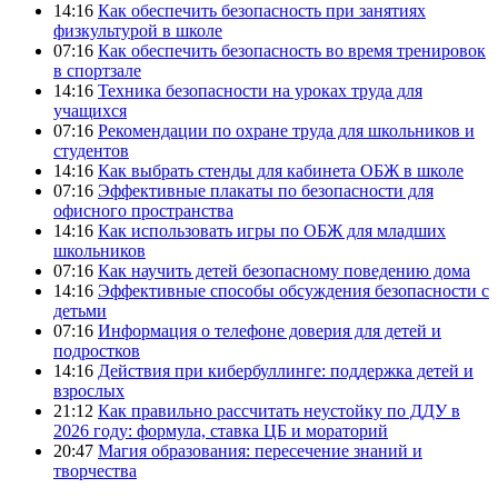
14:16
Как обеспечить безопасность при занятиях
физкультурой в школе
07:16
Как обеспечить безопасность во время тренировок
в спортзале
14:16
Техника безопасности на уроках труда для
учащихся
07:16
Рекомендации по охране труда для школьников и
студентов
14:16
Как выбрать стенды для кабинета ОБЖ в школе
07:16
Эффективные плакаты по безопасности для
офисного пространства
14:16
Как использовать игры по ОБЖ для младших
школьников
07:16
Как научить детей безопасному поведению дома
14:16
Эффективные способы обсуждения безопасности с
детьми
07:16
Информация о телефоне доверия для детей и
подростков
14:16
Действия при кибербуллинге: поддержка детей и
взрослых
21:12
Как правильно рассчитать неустойку по ДДУ в
2026 году: формула, ставка ЦБ и мораторий
20:47
Магия образования: пересечение знаний и
творчества