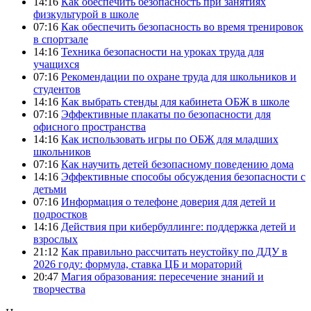
14:16
Как обеспечить безопасность при занятиях
физкультурой в школе
07:16
Как обеспечить безопасность во время тренировок
в спортзале
14:16
Техника безопасности на уроках труда для
учащихся
07:16
Рекомендации по охране труда для школьников и
студентов
14:16
Как выбрать стенды для кабинета ОБЖ в школе
07:16
Эффективные плакаты по безопасности для
офисного пространства
14:16
Как использовать игры по ОБЖ для младших
школьников
07:16
Как научить детей безопасному поведению дома
14:16
Эффективные способы обсуждения безопасности с
детьми
07:16
Информация о телефоне доверия для детей и
подростков
14:16
Действия при кибербуллинге: поддержка детей и
взрослых
21:12
Как правильно рассчитать неустойку по ДДУ в
2026 году: формула, ставка ЦБ и мораторий
20:47
Магия образования: пересечение знаний и
творчества