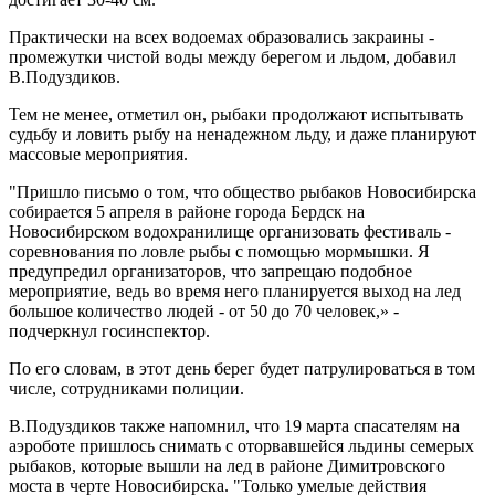
Практически на всех водоемах образовались закраины -
промежутки чистой воды между берегом и льдом, добавил
В.Подуздиков.
Тем не менее, отметил он, рыбаки продолжают испытывать
судьбу и ловить рыбу на ненадежном льду, и даже планируют
массовые мероприятия.
"Пришло письмо о том, что общество рыбаков Новосибирска
собирается 5 апреля в районе города Бердск на
Новосибирском водохранилище организовать фестиваль -
соревнования по ловле рыбы с помощью мормышки. Я
предупредил организаторов, что запрещаю подобное
мероприятие, ведь во время него планируется выход на лед
большое количество людей - от 50 до 70 человек,» -
подчеркнул госинспектор.
По его словам, в этот день берег будет патрулироваться в том
числе, сотрудниками полиции.
В.Подуздиков также напомнил, что 19 марта спасателям на
аэроботе пришлось снимать с оторвавшейся льдины семерых
рыбаков, которые вышли на лед в районе Димитровского
моста в черте Новосибирска. "Только умелые действия