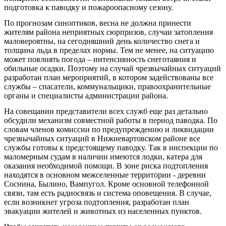
подготовка к паводку и пожароопасному сезону.
По прогнозам синоптиков, весна не должна принести
жителям района неприятных сюрпризов, случаи затопления
маловероятны, на сегодняшний день количество снега и
толщина льда в пределах нормы. Тем не менее, на ситуацию
может повлиять погода – интенсивность снеготаяния и
обильные осадки. Поэтому на случай чрезвычайных ситуаций
разработан план мероприятий, в котором задействованы все
службы – спасатели, коммунальщики, правоохранительные
органы и специалисты администрации района.
На совещании представители всех служб еще раз детально
обсудили механизм совместной работы в период паводка. По
словам членов комиссии по предупреждению и ликвидации
чрезвычайных ситуаций в Нижневартовском районе все
службы готовы к предстоящему паводку. Так в инспекции по
маломерным судам в наличии имеются лодки, катера для
оказания необходимой помощи. В зоне риска подтопления
находятся в основном межселенные территории - деревни
Соснина, Былино, Вампугол. Кроме основной телефонной
связи, там есть радиосвязь и система оповещения. В случае,
если возникнет угроза подтопления, разработан план
эвакуации жителей и животных из населенных пунктов.