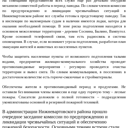
На совещании представители всех служб еще раз детально обсудили
механизм совместной работы в период паводка. По словам членов комиссии
по предупреждению и ликвидации чрезвычайных ситуаций в
Нижневартовском районе все службы готовы к предстоящему паводку. Так
в инспекции по маломерным судам в наличии имеются лодки, катера для
оказания необходимой помощи. В зоне риска подтопления находятся в
основном межселенные территории - деревни Соснина, Былино, Вампугол.
Кроме основной телефонной связи, там есть радиосвязь и система
оповещения. В случае, если возникнет угроза подтопления, разработан план
эвакуации жителей и животных из населенных пунктов.
Чтобы защитить населенные пункты от возможного подтопления талыми
водами, предприятия жилищно-коммунального хозяйства проводят
противопаводковые мероприятия - регулярно проводится очистка
территории и вывоз снега. По словам коммунальщиков, в поселениях в
достаточном количестве есть горюче-смазочные и стройматериалы.
Обеспечены жители в противопаводковый период и продуктами. Не
оставили без внимания члены комиссии и еще одну горячую тему – лесные
пожары. Спасатели доложили о полной готовности – подразделения
укомплектованы основной и резервной пожарной техникой.
В администрации Нижневартовского района прошло
очередное заседание комиссии по предупреждению и
ликвидации чрезвычайных ситуаций и обеспечению
пожарной безопасности. Основными темами встречи стали