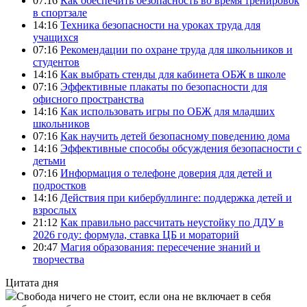
07:16
Как обеспечить безопасность во время тренировок
в спортзале
14:16
Техника безопасности на уроках труда для
учащихся
07:16
Рекомендации по охране труда для школьников и
студентов
14:16
Как выбрать стенды для кабинета ОБЖ в школе
07:16
Эффективные плакаты по безопасности для
офисного пространства
14:16
Как использовать игры по ОБЖ для младших
школьников
07:16
Как научить детей безопасному поведению дома
14:16
Эффективные способы обсуждения безопасности с
детьми
07:16
Информация о телефоне доверия для детей и
подростков
14:16
Действия при кибербуллинге: поддержка детей и
взрослых
21:12
Как правильно рассчитать неустойку по ДДУ в
2026 году: формула, ставка ЦБ и мораторий
20:47
Магия образования: пересечение знаний и
творчества
Цитата дня
Свобода ничего не стоит, если она не включает в себя