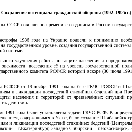
Сохранение потенциала гражданской обороны (1992–1995гг.)
ны СССР совпали по времени с созданием в России государс
тастрофы 1986 года на Украине подвели к пониманию необ
на государственном уровне, создания государственной системы 
ой системе.
кального улучшения работы по защите населения и народнохоз
й значимости, возведения её на уровень государственной п
сударственного комитета РСФСР, который вскоре (30 июля 199
ента РСФСР от 19 ноября 1991 года на базе ГКЧС РСФСР и Шт
уациям и ликвидации последствий стихийных бедствий при 
иты населения и территорий от чрезвычайных ситуаций прир
тих действий.
бря 1991 года были установлены задачи ГКЧС РСФСР, опреде
шением, содержащимся в Указе, было создание Штаба войск г
иям и ликвидации последствий стихийных бедствий (Центральны
льский – г.Екатеринбург, Западно-Сибирский – г.Новосибирск, 