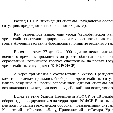
Распад СССР, ликвидация системы Гражданской оборо
ситуациях природного и техногенного характера.
Как отмечалось выше, ещё уроки Чернобыльской ка
чрезвычайных ситуаций природного и техногенного характера 
года в Армении заставила форсировать принятие решения о так
В связи с этим 27 декабря 1990 года «в целях ради
военного времени, придания этой работе общенационально
образовании Российского корпуса спасателей» на правах Го
чрезвычайным ситуациям (ГКЧС РСФСР).
А через три месяца в соответствии с Указом Презид
комитет по делам гражданской обороны, чрезвычайным сит
начало созданию в России современной единой системы защ
возникающих при ведении военных действий или вследствие э
Вслед за этим Указом Президента РСФСР от 18 дека
обороны, дислоцирующихся на территории РСФСР. Важным ре
центров по делам гражданской обороны, чрезвычайным ситуац
Кавказский – г.Ростов-на-Дону, Приволжский – г.Самара, Ура