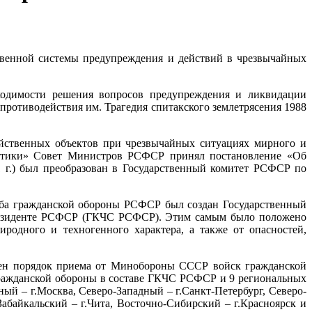
твенной системы предупреждения и действий в чрезвычайных
ходимости решения вопросов предупреждения и ликвидации
противодействия им. Трагедия спитакского землетрясения 1988
яйственных объектов при чрезвычайных ситуациях мирного и
олитики» Совет Министров РСФСР принял постановление «Об
1 г.) был преобразован в Государственный комитет РСФСР по
аба гражданской обороны РСФСР был создан Государственный
Президенте РСФСР (ГКЧС РСФСР). Этим самым было положено
одного и техногенного характера, а также от опасностей,
лен порядок приема от Минобороны СССР войск гражданской
ражданской обороны в составе ГКЧС РСФСР и 9 региональных
й – г.Москва, Северо-Западный – г.Санкт-Петербург, Северо-
Забайкальский – г.Чита, Восточно-Сибирский – г.Красноярск и