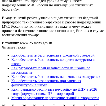
школа-интернат» проведён урок на тему: «Работа
подразделений МЧС России по ликвидации стихийных
бедствий».
В ходе занятий ребята узнали о видах стихийных бедствий
природного техногенного характера и работе подразделений
МЧС России по их ликвидации, а также, к чему может
привести беспечное отношение к огню и о действиях в случае
возникновения пожара.
Источник: www.25.mchs.gov.ru
Читайте также
Как обеспечить безопасность в школьной столовой
Как обеспечить безопасность во время дежурства в
школе
Как разработать план безопасности на школьное
мероприятие
Как обеспечить безопасность на школьных экскурсиях
Как обеспечить безопасность при занятиях
физкультурой в школе
Как правильно рассчитать неустойку по ДДУ в 2026
году: формула, ставка ЦБ и мораторий
Магия образования: пересечение знаний и творчества
85
51
26
59
4
7
9
5
3
17