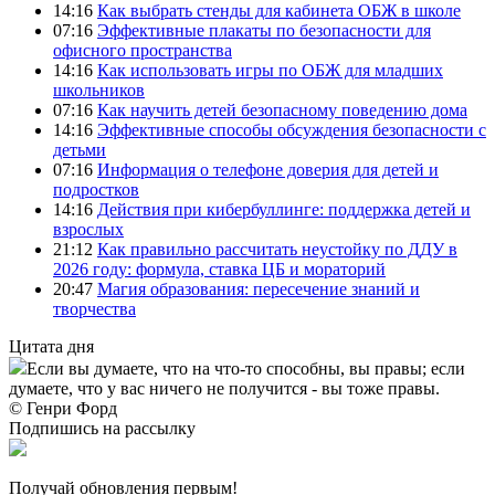
14:16
Как выбрать стенды для кабинета ОБЖ в школе
07:16
Эффективные плакаты по безопасности для
офисного пространства
14:16
Как использовать игры по ОБЖ для младших
школьников
07:16
Как научить детей безопасному поведению дома
14:16
Эффективные способы обсуждения безопасности с
детьми
07:16
Информация о телефоне доверия для детей и
подростков
14:16
Действия при кибербуллинге: поддержка детей и
взрослых
21:12
Как правильно рассчитать неустойку по ДДУ в
2026 году: формула, ставка ЦБ и мораторий
20:47
Магия образования: пересечение знаний и
творчества
Цитата дня
Если вы думаете, что на что-то способны, вы правы; если
думаете, что у вас ничего не получится - вы тоже правы.
© Генри Форд
Подпишись на рассылку
Получай обновления первым!