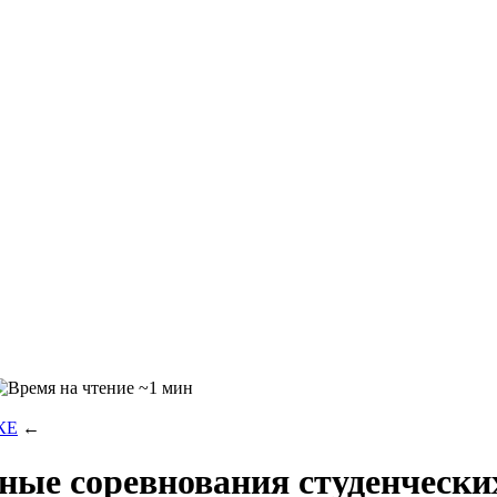
~1 мин
КЕ
←
ные соревнования студенческ