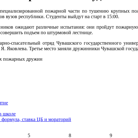
е специализированной пожарной части по тушению крупных пож
в вузов республики. Студенты выйдут на старт в 15:00.
ников ожидают различные испытания: они пройдут пожарную 
и совершить подъем по штурмовой лестнице.
но-спасательный отряд Чувашского государственного универси
. Я. Яковлева. Третье место заняли дружинники Чувашской госу
ятие
в школе
: формула, ставка ЦБ и мораторий
5
8
9