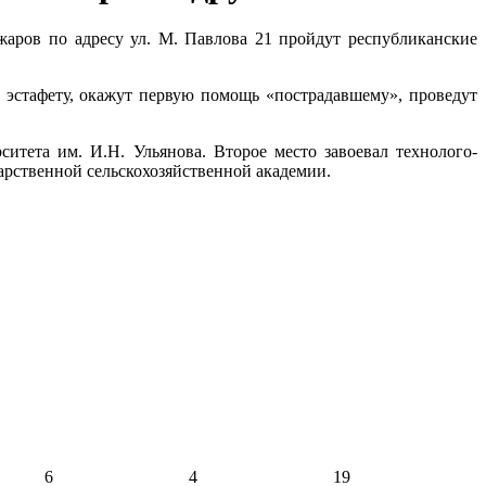
аров по адресу ул. М. Павлова 21 пройдут республиканские
эстафету, окажут первую помощь «пострадавшему», проведут
тета им. И.Н. Ульянова. Второе место завоевал технолого-
дарственной сельскохозяйственной академии.
6
4
19