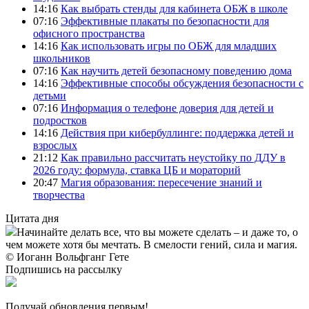
14:16
Как выбрать стенды для кабинета ОБЖ в школе
07:16
Эффективные плакаты по безопасности для
офисного пространства
14:16
Как использовать игры по ОБЖ для младших
школьников
07:16
Как научить детей безопасному поведению дома
14:16
Эффективные способы обсуждения безопасности с
детьми
07:16
Информация о телефоне доверия для детей и
подростков
14:16
Действия при кибербуллинге: поддержка детей и
взрослых
21:12
Как правильно рассчитать неустойку по ДДУ в
2026 году: формула, ставка ЦБ и мораторий
20:47
Магия образования: пересечение знаний и
творчества
Цитата дня
Начинайте делать все, что вы можете сделать – и даже то, о
чем можете хотя бы мечтать. В смелости гений, сила и магия.
© Иоганн Вольфганг Гете
Подпишись на рассылку
Получай обновления первым!