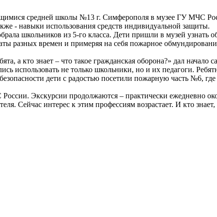
щимися средней школы №13 г. Симферополя в музее ГУ МЧС Рос
акже - навыки использования средств индивидуальной защиты.
ала школьников из 5-го класса. Дети пришли в музей узнать 
наты разных времен и примеряя на себя пожарное обмундировани
та, а кто знает – что такое гражданская оборона?» дал начало 
сь использовать не только школьники, но и их педагоги. Ребят
безопасности дети с радостью посетили пожарную часть №6, где
оссии. Экскурсии продолжаются – практически ежедневно окол
ля. Сейчас интерес к этим профессиям возрастает. И кто знает