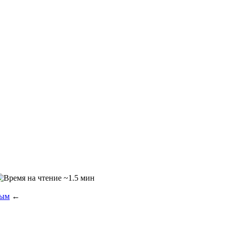
~1.5 мин
рым
←