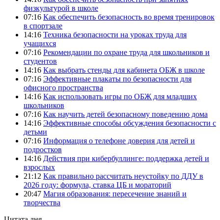
физкультурой в школе
07:16
Как обеспечить безопасность во время тренировок
в спортзале
14:16
Техника безопасности на уроках труда для
учащихся
07:16
Рекомендации по охране труда для школьников и
студентов
14:16
Как выбрать стенды для кабинета ОБЖ в школе
07:16
Эффективные плакаты по безопасности для
офисного пространства
14:16
Как использовать игры по ОБЖ для младших
школьников
07:16
Как научить детей безопасному поведению дома
14:16
Эффективные способы обсуждения безопасности с
детьми
07:16
Информация о телефоне доверия для детей и
подростков
14:16
Действия при кибербуллинге: поддержка детей и
взрослых
21:12
Как правильно рассчитать неустойку по ДДУ в
2026 году: формула, ставка ЦБ и мораторий
20:47
Магия образования: пересечение знаний и
творчества
Цитата дня