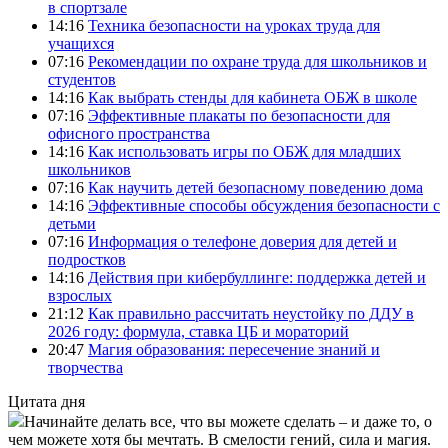
в спортзале
14:16
Техника безопасности на уроках труда для
учащихся
07:16
Рекомендации по охране труда для школьников и
студентов
14:16
Как выбрать стенды для кабинета ОБЖ в школе
07:16
Эффективные плакаты по безопасности для
офисного пространства
14:16
Как использовать игры по ОБЖ для младших
школьников
07:16
Как научить детей безопасному поведению дома
14:16
Эффективные способы обсуждения безопасности с
детьми
07:16
Информация о телефоне доверия для детей и
подростков
14:16
Действия при кибербуллинге: поддержка детей и
взрослых
21:12
Как правильно рассчитать неустойку по ДДУ в
2026 году: формула, ставка ЦБ и мораторий
20:47
Магия образования: пересечение знаний и
творчества
Цитата дня
Начинайте делать все, что вы можете сделать – и даже то, о
чем можете хотя бы мечтать. В смелости гений, сила и магия.