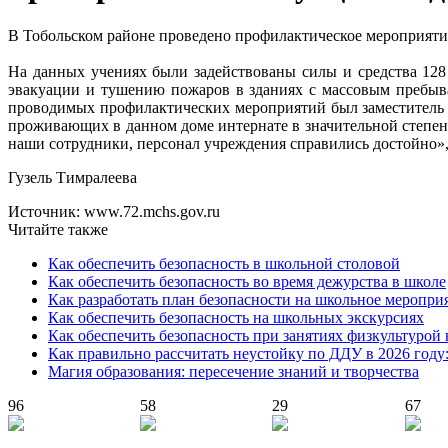
В Тобольском районе проведено профилактическое мероприяти
На данных учениях были задействованы силы и средства 12
эвакуации и тушению пожаров в зданиях с массовым пребыв
проводимых профилактических мероприятий был заместитель
проживающих в данном доме интернате в значительной степени
наши сотрудники, персонал учреждения справились достойно»
Гузель Тимралеева
Источник: www.72.mchs.gov.ru
Читайте также
Как обеспечить безопасность в школьной столовой
Как обеспечить безопасность во время дежурства в школе
Как разработать план безопасности на школьное меропри
Как обеспечить безопасность на школьных экскурсиях
Как обеспечить безопасность при занятиях физкультурой 
Как правильно рассчитать неустойку по ДДУ в 2026 году
Магия образования: пересечение знаний и творчества
96
58
29
67