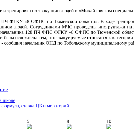
е и тренировка по эвакуации людей в «Михайловском специальн
8 ПЧ ФГКУ «8 ОФПС по Тюменской области». В ходе трениров
анием людей. Сотрудниками МЧС проведены инструктажи на п
 начальника 128 ПЧ ФПС ФГКУ «8 ОФПС по Тюменской области»
 была осложнена тем, что эвакуируемые относятся к категории
, - сообщил начальник ОНД по Тобольскому муниципальному ра
ятие
в школе
: формула, ставка ЦБ и мораторий
5
8
10