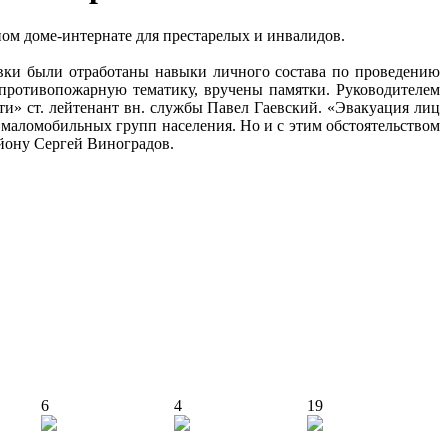
ом доме-интернате для престарелых и инвалидов.
ки были отработаны навыки личного состава по проведению
ротивопожарную тематику, вручены памятки. Руководителем
 ст. лейтенант вн. службы Павел Гаевский. «Эвакуация лиц
 маломобильных групп населения. Но и с этим обстоятельством
йону Сергей Виноградов.
6
4
19