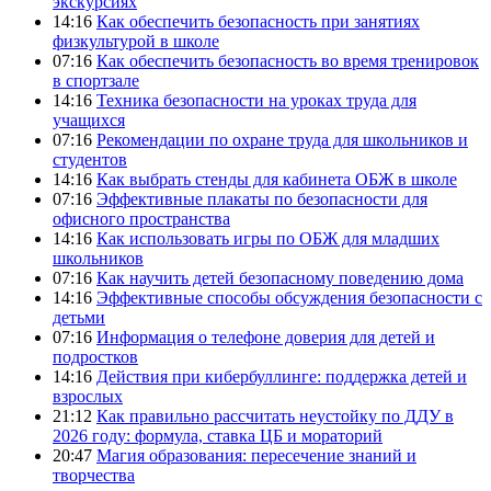
экскурсиях
14:16
Как обеспечить безопасность при занятиях
физкультурой в школе
07:16
Как обеспечить безопасность во время тренировок
в спортзале
14:16
Техника безопасности на уроках труда для
учащихся
07:16
Рекомендации по охране труда для школьников и
студентов
14:16
Как выбрать стенды для кабинета ОБЖ в школе
07:16
Эффективные плакаты по безопасности для
офисного пространства
14:16
Как использовать игры по ОБЖ для младших
школьников
07:16
Как научить детей безопасному поведению дома
14:16
Эффективные способы обсуждения безопасности с
детьми
07:16
Информация о телефоне доверия для детей и
подростков
14:16
Действия при кибербуллинге: поддержка детей и
взрослых
21:12
Как правильно рассчитать неустойку по ДДУ в
2026 году: формула, ставка ЦБ и мораторий
20:47
Магия образования: пересечение знаний и
творчества