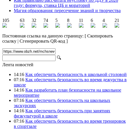
Как правильно рассчитать неустойку по ДДУ в 2026
году: формула, ставка ЦБ и мораторий
Магия образования: пересечение знаний и творчества
105
63
32
74
5
8
11
6
4
21
Постоянная ссылка на данную страницу:
[
Скопировать
ссылку
|
Сгенерировать QR-код
]
🔍
Лента новостей
14:16
Как обеспечить безопасность в школьной столовой
07:16
Как обеспечить безопасность во время дежурства в
школе
14:16
Как разработать план безопасности на школьное
мероприятие
07:16
Как обеспечить безопасность на школьных
экскурсиях
14:16
Как обеспечить безопасность при занятиях
физкультурой в школе
07:16
Как обеспечить безопасность во время тренировок
в спортзале