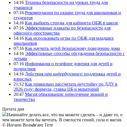
14:16
Техника безопасности на уроках труда для
учащихся
07:16
Рекомендации по охране труда для школьников и
студентов
14:16
Как выбрать стенды для кабинета ОБЖ в школе
07:16
Эффективные плакаты по безопасности для
офисного пространства
14:16
Как использовать игры по ОБЖ для младших
школьников
07:16
Как научить детей безопасному поведению дома
14:16
Эффективные способы обсуждения безопасности с
детьми
07:16
Информация о телефоне доверия для детей и
подростков
14:16
Действия при кибербуллинге: поддержка детей и
взрослых
21:12
Как правильно рассчитать неустойку по ДДУ в
2026 году: формула, ставка ЦБ и мораторий
20:47
Магия образования: пересечение знаний и
творчества
Цитата дня
Начинайте делать все, что вы можете сделать – и даже то, о
чем можете хотя бы мечтать. В смелости гений, сила и магия.
© Иоганн Вольфганг Гете