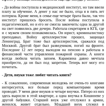
-
До войны поступила в медицинский институт, но там ввели
плату за обучение. А денег у нас не было, отца я в пять лет
потеряла. Кроме меня, в семье еще четыре брата были, так что
институт пришлось бросить. После войны поступила в
педагогический, но и его не смогла закончить: одна за другой
на свет появились две дочери. Работала секретарем в КГБ, где
и с мужем своим познакомилась. Он юрист, криминалистику
преподавал. Войну артиллеристом прошел, защищал
Ленинград. Брат тоже был артиллеристом, сражался под
Москвой. Другой брат был разведчиком, погиб на фронте.
Последние 12 лет перед выходом на пенсию я работала в
финансовой части управления пожарной охраны. А книги
всегда любила читать запоем. Карамзина давно мечтала
приобрести, да он был под запретом. Теперь вот могу его
почитать.
-
Дети, внуки тоже любят читать книги?
- К сожалению, современная молодежь не очень-то книгами
интересуется, все больше перед компьютерами время
проводят. У меня двое внуков и четыре внучки. Пятеро из них
здесь выросли в этой квартире, а одна внучка в Кишиневе у
другой бабушки. Старший внук уже отслужил в армии,
женился, живет отдельно. Младший внук служил в