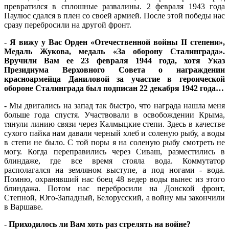
превратился в сплошные развалины. 2 февраля 1943 года
Паулюс сдался в плен со своей армией. После этой победы нас
сразу перебросили на другой фронт.
-
Я вижу у Вас Орден «Отечественной войны
II
степени»,
Медаль Жукова, медаль «За оборону Сталинграда».
Вручили Вам ее 23 февраля 1944 года, хотя Указ
Президиума Верховного Совета о награждении
красноармейца Даниловой за участие в героической
обороне Сталинграда был подписан 22 декабря 1942 года…
-
Мы двигались на запад так быстро, что награда нашла меня
больше года спустя. Участвовали в освобождении Крыма,
тянули линию связи через Калмыцкие степи. Здесь в качестве
сухого пайка нам давали черный хлеб и соленую рыбу, а воды
в степи не было. С той поры я на соленую рыбу смотреть не
могу. Когда переправились через Сиваш, разместились в
блиндаже, где все время стояла вода. Коммутатор
располагался на земляном выступе, а под ногами - вода.
Помню, охранявший нас боец 48 ведер воды вынес из этого
блиндажа. Потом нас перебросили на Донской фронт,
Степной, Юго-Западный, Белорусский, а войну мы закончили
в Варшаве.
-
Приходилось ли Вам хоть раз стрелять на войне?