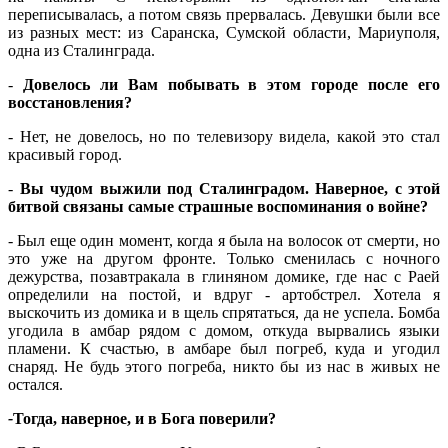
переписывалась, а потом связь прервалась. Девушки были все
из разных мест: из Саранска, Сумской области, Мариуполя,
одна из Сталинграда.
-
Довелось ли Вам побывать в этом городе после его
восстановления?
-
Нет, не довелось, но по телевизору видела, какой это стал
красивый город.
-
Вы чудом выжили под Сталинградом. Наверное, с этой
битвой связаны самые страшные воспоминания о войне?
-
Был еще один момент, когда я была на волосок от смерти, но
это уже на другом фронте. Только сменилась с ночного
дежурства, позавтракала в глиняном домике, где нас с Раей
определили на постой, и вдруг - артобстрел. Хотела я
выскочить из домика и в щель спрятаться, да не успела. Бомба
угодила в амбар рядом с домом, откуда вырвались языки
пламени. К счастью, в амбаре был погреб, куда и угодил
снаряд. Не будь этого погреба, никто бы из нас в живых не
остался.
-
Тогда, наверное, и в Бога поверили?