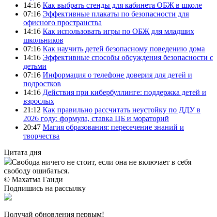
14:16
Как выбрать стенды для кабинета ОБЖ в школе
07:16
Эффективные плакаты по безопасности для
офисного пространства
14:16
Как использовать игры по ОБЖ для младших
школьников
07:16
Как научить детей безопасному поведению дома
14:16
Эффективные способы обсуждения безопасности с
детьми
07:16
Информация о телефоне доверия для детей и
подростков
14:16
Действия при кибербуллинге: поддержка детей и
взрослых
21:12
Как правильно рассчитать неустойку по ДДУ в
2026 году: формула, ставка ЦБ и мораторий
20:47
Магия образования: пересечение знаний и
творчества
Цитата дня
Свобода ничего не стоит, если она не включает в себя
свободу ошибаться.
© Махатма Ганди
Подпишись на рассылку
Получай обновления первым!