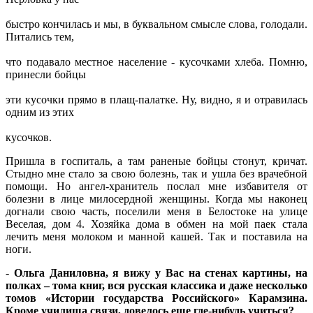
быстро кончилась и мы, в буквальном смысле слова, голодали.
Питались тем,
что подавало местное население - кусочками хлеба. Помню,
принесли бойцы
эти кусочки прямо в плащ-палатке. Ну, видно, я и отравилась
одним из этих
кусочков.
Пришла в госпиталь, а там раненые бойцы стонут, кричат.
Стыдно мне стало за свою болезнь, так и ушла без врачебной
помощи. Но ангел-хранитель послал мне избавителя от
болезни в лице милосердной женщины. Когда мы наконец
догнали свою часть, поселили меня в Белостоке на улице
Веселая, дом 4. Хозяйка дома в обмен на мой паек стала
лечить меня молоком и манной кашей. Так и поставила на
ноги.
-
Ольга Даниловна, я вижу у Вас на стенах картины, на
полках – тома книг, вся русская классика и даже несколько
томов «Истории государства Российского» Карамзина.
Кроме училища связи, довелось еще где-нибудь учиться?