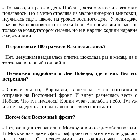
-
Только один раз - в день Победы, хотя оружие и связистам
полагалось. Но я метко стреляла из малокалиберной винтовки,
научилась еще в школе на уроках военного дела. У меня даже
значок Ворошиловского стрелка был. Во время войны мы не
только за коммутатором сидели, но и в наряды ходили наравне
с мужчинами.
-
И фронтовые 100 граммов Вам полагались?
-
Нет, девушкам выдавалась плитка шоколада раз в месяц, да и
то только в первый год войны.
-
Немножко подробней о Дне Победы, где и как Вы его
встретили?
-
Стояли мы под Варшавой, в лесочке. Часть готовили к
отправке на Восточный фронт. И вдруг разнеслась весть о
Победе. Что тут началось! Крики «ура», пальба в небо. Тут уж
и я не выдержала, стала палить из своего автомата.
-
Потом был Восточный фронт?
-
Нет, женщин отправили в Москву, а в июле демобилизовали.
В Москве нам даже сфотографироваться всем вместе удалось
на память. С некоторыми из однополчан сначала