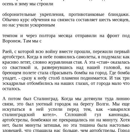
осень и зиму мы строили
оборонительные укрепления, противотанковые блиндажи.
Обычно курс обучения на связиста составляет шесть месяцев,
но нас учили ускоренным
темпом и через полтора месяца отправили на фронт под
Воронеж. Там мы с
Раей, с которой всю войну вместе прошли, пережили первый
артобстрел. Когда в небе появились самолеты, я подумала: как
красиво летят, словно журавлиная стая. А эта «стая» оказалась
со свастикой и, развернувшись над нашей головой, на
бреющем полете стала сбрасывать бомбы на город. Где бомба
упадет, - сразу к небу столб пламени поднимается. И так три
эскадрильи отбомбились на наших глазах, от города мало что
осталось.
А потом был Сталинград. Когда мы дотянули туда линию
связи, это был уютный городок на берегу Волги. Мы еще
искупаться в ней успели перед тем, как «заварился
сталинградский котел». Сплошной гул канонады,
артобстрелы, бомбежки не прекращались ни на минуту. Хотя
нет, были минуты затишья, но эта тишина была настолько
зловещей, что страшила нас больше, чем артобстрелы. Город