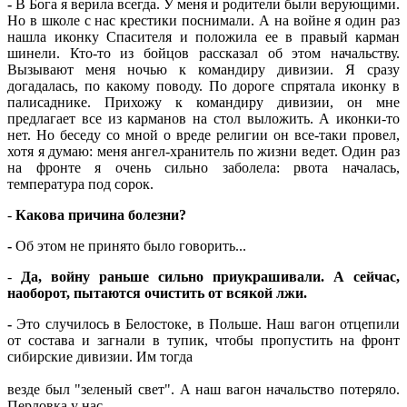
-
В Бога я верила всегда. У меня и родители были верующими.
Но в школе с нас крестики поснимали. А на войне я один раз
нашла иконку Спасителя и положила ее в правый карман
шинели. Кто-то из бойцов рассказал об этом начальству.
Вызывают меня ночью к командиру дивизии. Я сразу
догадалась, по какому поводу. По дороге спрятала иконку в
палисаднике. Прихожу к командиру дивизии, он мне
предлагает все из карманов на стол выложить. А иконки-то
нет. Но беседу со мной о вреде религии он все-таки провел,
хотя я думаю: меня ангел-хранитель по жизни ведет. Один раз
на фронте я очень сильно заболела: рвота началась,
температура под сорок.
-
Какова причина болезни?
-
Об этом не принято было говорить...
-
Да, войну раньше сильно приукрашивали. А сейчас,
наоборот,
пытаются очистить от всякой лжи.
-
Это случилось в Белостоке, в Польше. Наш вагон отцепили
от состава и загнали в тупик, чтобы пропустить на фронт
сибирские дивизии. Им тогда
везде был "зеленый свет". А наш вагон начальство потеряло.
Перловка у нас