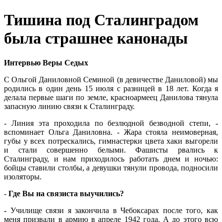
Тишина под Сталинградом
была страшнее канонады
Интервью Веры Седых
С Ольгой Даниловной Семиной (в девичестве Даниловой) мы
родились в один день 15 июля с разницей в 18 лет. Когда я
делала первые шаги по земле, красноармеец Данилова тянула
запасную линию связи к Сталинграду.
-
Линия эта проходила по безлюдной безводной степи, -
вспоминает Ольга Даниловна. - Жара стояла неимоверная,
губы у всех потрескались, гимнастерки цвета хаки выгорели
и стали совершенно белыми. Фашисты рвались к
Сталинграду, и нам приходилось работать днем и ночью:
бойцы ставили столбы, а девушки тянули провода, подносили
изоляторы.
-
Где Вы на связиста выучились?
-
Училище связи я закончила в Чебоксарах после того, как
меня призвали в армию в апреле 1942 года. А до этого всю