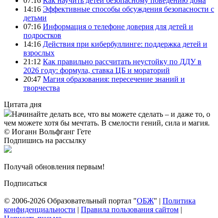
07:16
Как научить детей безопасному поведению дома
14:16
Эффективные способы обсуждения безопасности с
детьми
07:16
Информация о телефоне доверия для детей и
подростков
14:16
Действия при кибербуллинге: поддержка детей и
взрослых
21:12
Как правильно рассчитать неустойку по ДДУ в
2026 году: формула, ставка ЦБ и мораторий
20:47
Магия образования: пересечение знаний и
творчества
Цитата дня
Начинайте делать все, что вы можете сделать – и даже то, о
чем можете хотя бы мечтать. В смелости гений, сила и магия.
© Иоганн Вольфганг Гете
Подпишись на рассылку
Получай обновления первым!
Подписаться
© 2006-2026 Образовательный портал "
ОБЖ
" |
Политика
конфиденциальности
|
Правила пользования сайтом
|