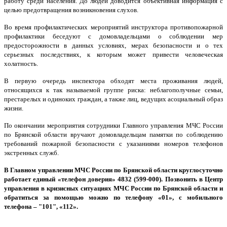
работу среди населения. До людей доводится объективная информация с
целью предотвращения возникновения слухов.
Во время профилактических мероприятий инструктора противопожарной
профилактики беседуют с домовладельцами о соблюдении мер
предосторожности в данных условиях, мерах безопасности и о тех
серьезных последствиях, к которым может привести человеческая
холатность.
В первую очередь инспектора обходят места проживания людей,
относящихся к так называемой группе риска: неблагополучные семьи,
престарелых и одиноких граждан, а также лиц, ведущих асоциальный образ
жизни.
По окончании мероприятия сотрудники Главного управления МЧС России
по Брянской области вручают домовладельцам памятки по соблюдению
требований пожарной безопасности с указаниями номеров телефонов
экстренных служб.
В Главном управлении МЧС России по Брянской области круглосуточно
работает единый «телефон доверия» 4832 (599-000). Позвонить в Центр
управления в кризисных ситуациях МЧС России по Брянской области и
обратиться за помощью можно по телефону «01», с мобильного
телефона – "101", «112».