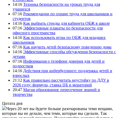
14:16
Техника безопасности на уроках труда для
учащихся
07:16
Рекомендации по охране труда для школьников и
студентов
14:16
Как выбрать стенды для кабинета ОБЖ в школе
07:16
Эффективные плакаты по безопасности для
офисного пространства
14:16
Как использовать игры по ОБЖ для младших
школьников
07:16
Как научить детей безопасному поведению дома
14:16
Эффективные способы обсуждения безопасности с
детьми
07:16
Информация о телефоне доверия для детей и
подростков
14:16
Действия при кибербуллинге: поддержка детей и
взрослых
21:12
Как правильно рассчитать неустойку по ДДУ в
2026 году: формула, ставка ЦБ и мораторий
20:47
Магия образования: пересечение знаний и
творчества
Цитата дня
Через 20 лет вы будете больше разочарованы теми вещами,
которые вы не делали, чем теми, которые вы сделали. Так