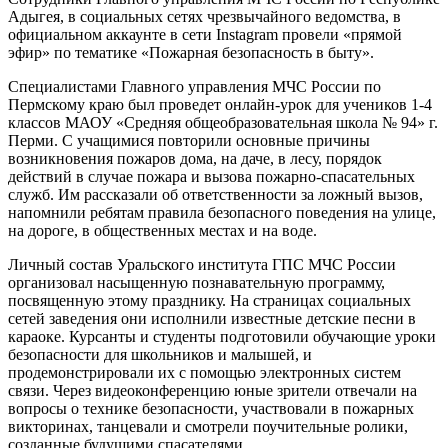
Адыгея, в социальных сетях чрезвычайного ведомства, в
официальном аккаунте в сети Instagram провели «прямой
эфир» по тематике «Пожарная безопасность в быту».
Специалистами Главного управления МЧС России по
Пермскому краю был проведет онлайн-урок для учеников 1-4
классов МАОУ «Средняя общеобразовательная школа № 94» г.
Перми. С учащимися повторили основные причины
возникновения пожаров дома, на даче, в лесу, порядок
действий в случае пожара и вызова пожарно-спасательных
служб. Им рассказали об ответственности за ложный вызов,
напомнили ребятам правила безопасного поведения на улице,
на дороге, в общественных местах и на воде.
Личный состав Уральского института ГПС МЧС России
организовал насыщенную познавательную программу,
посвященную этому празднику. На страницах социальных
сетей заведения они исполнили известные детские песни в
караоке. Курсанты и студенты подготовили обучающие уроки
безопасности для школьников и малышей, и
продемонстрировали их с помощью электронных систем
связи. Через видеоконференцию юные зрители отвечали на
вопросы о технике безопасности, участвовали в пожарных
викторинах, танцевали и смотрели поучительные ролики,
созданные будущими спасателями.