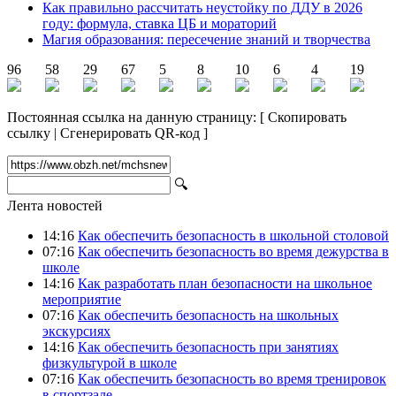
Как правильно рассчитать неустойку по ДДУ в 2026
году: формула, ставка ЦБ и мораторий
Магия образования: пересечение знаний и творчества
96
58
29
67
5
8
10
6
4
19
Постоянная ссылка на данную страницу:
[
Скопировать
ссылку
|
Сгенерировать QR-код
]
🔍
Лента новостей
14:16
Как обеспечить безопасность в школьной столовой
07:16
Как обеспечить безопасность во время дежурства в
школе
14:16
Как разработать план безопасности на школьное
мероприятие
07:16
Как обеспечить безопасность на школьных
экскурсиях
14:16
Как обеспечить безопасность при занятиях
физкультурой в школе
07:16
Как обеспечить безопасность во время тренировок
в спортзале