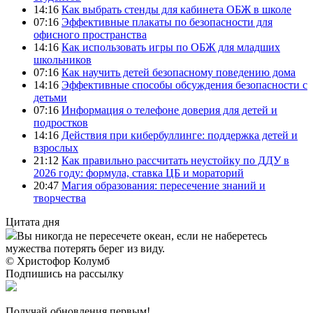
14:16
Как выбрать стенды для кабинета ОБЖ в школе
07:16
Эффективные плакаты по безопасности для
офисного пространства
14:16
Как использовать игры по ОБЖ для младших
школьников
07:16
Как научить детей безопасному поведению дома
14:16
Эффективные способы обсуждения безопасности с
детьми
07:16
Информация о телефоне доверия для детей и
подростков
14:16
Действия при кибербуллинге: поддержка детей и
взрослых
21:12
Как правильно рассчитать неустойку по ДДУ в
2026 году: формула, ставка ЦБ и мораторий
20:47
Магия образования: пересечение знаний и
творчества
Цитата дня
Вы никогда не пересечете океан, если не наберетесь
мужества потерять берег из виду.
© Христофор Колумб
Подпишись на рассылку
Получай обновления первым!