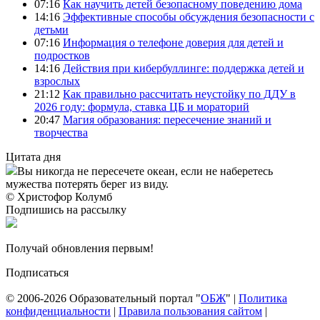
07:16
Как научить детей безопасному поведению дома
14:16
Эффективные способы обсуждения безопасности с
детьми
07:16
Информация о телефоне доверия для детей и
подростков
14:16
Действия при кибербуллинге: поддержка детей и
взрослых
21:12
Как правильно рассчитать неустойку по ДДУ в
2026 году: формула, ставка ЦБ и мораторий
20:47
Магия образования: пересечение знаний и
творчества
Цитата дня
Вы никогда не пересечете океан, если не наберетесь
мужества потерять берег из виду.
© Христофор Колумб
Подпишись на рассылку
Получай обновления первым!
Подписаться
© 2006-2026 Образовательный портал "
ОБЖ
" |
Политика
конфиденциальности
|
Правила пользования сайтом
|