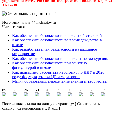
управления МЧС России по Костромской области 8 (4942)
31-27-08
Источник: www.44.mchs.gov.ru
Читайте также
Как обеспечить безопасность в школьной столовой
Как обеспечить безопасность во время дежурства в
школе
Как разработать план безопасности на школьное
мероприятие
Как обеспечить безопасность на школьных экскурсиях
Как обеспечить безопасность при занятиях
физкультурой в школе
Как правильно рассчитать неустойку по ДДУ в 2026
году: формула, ставка ЦБ и мораторий
Магия образования: пересечение знаний и творчества
85
51
26
59
4
7
9
5
3
17
Постоянная ссылка на данную страницу:
[
Скопировать
ссылку
|
Сгенерировать QR-код
]