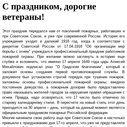
С праздником, дорогие
ветераны!
Этот праздник передался нам от поколений пожарных, работавших и
при Советском Союзе, и уже при современной России. История его
учреждения уходит в далекий 1918 год, когда в соответствии с
декретом Советской России от 17.04.1918 "Об организации мер
борьбы с огнем" учреждался профессиональный праздник работников
пожарной охраны. При желании можно заглянуть в историю еще
глубже и вспомнить, что именно 17 апреля 1649 года царь Алексей
Михайлович подписал указ "О Градском благочинии", который и
заложил основы создания первой противопожарной службы. В
документе был установлен строгий порядок при тушении пожаров,
заложены основы профессиональной пожарной охраны, введено
постоянное дежурство, а пожарным дозорам было предоставлено
право наказывать жителей городов за нарушения правил обращения с
огнем. Правда, надо оговориться, что 17 число было отмечено по
старому календарному стилю. В пересчете на новый стиль этот день
приходится на 30 апреля – день, который на данный момент является
официальным праздником пожарных Российской федерации.
Многие начинали свою работу еще при Советском Союзе и настолько
привыкли к празднованию дня 17-го апреля, что уже не представляли