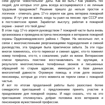
себе другой "новостильной" даты. Как же быть? Как уважить тех
людей, для которых этот день всегда ассоциировался с их личным
трудовым праздником? Решение пришло до нельзя простое и
логичное - отмечать день 17-го апреля как день ветерана пожарной
охраны. И тут уже не важно, когда ты ушел на пенсию: при СССР или
в постсоветское время. Заработал выслугу, работая в пожарной
охране - значит это твой день!
В этом году 17-го апреля руководством 7 пожарной части была вновь
организована и проведена встреча пенсионеров и ветеранов пожарной
охраны Орджоникидзевского района г. Перми. На несколько лет, в
связи с многочисленными реорганизациями подразделения и сменой
руководства, эта традиция была практически забыта. За эти годы
многое поменялось, кто-то переехал и сменил адрес, кто-то поменял
номер телефона, кто-то, к сожалению, ушёл из жизни. Ветеранские
списки пришлось поистине восстанавливать по крупицам, в
результате многочисленных телефонных звонков и письменных
обращений по старым адресам, имеющихся в базе данных
многолетней давности. Огромную помощь в этом деле оказали
пенсионеры, которые до этого момента не теряли связи с пожарной
частью.
И вот по итогам проделанной работы было разослано более
семидесяти приглашений с предложением принять участие в
праздновании дня пожарной охраны. И надо сказать, что на это
приглашение откликнулась добрая половина всех ветеранов и
пенсионеров мужественной профессии.