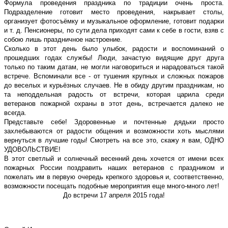
Формула проведения праздника по традиции очень проста.
Подразделение готовит место проведения, накрывает столы,
организует фотосъёмку и музыкальное оформление, готовит подарки
и т. д. Пенсионеры, по сути дела приходят сами к себе в гости, взяв с
собою лишь праздничное настроение.
Сколько в этот день было улыбок, радости и воспоминаний о
прошедших годах службы! Люди, зачастую видящие друг друга
только по таким датам, не могли наговориться и нарадоваться такой
встрече. Вспоминали все - от тушения крупных и сложных пожаров
до веселых и курьёзных случаев. Не в обиду другим праздникам, но
та неподдельная радость от встречи, которая царила среди
ветеранов пожарной охраны в этот день, встречается далеко не
всегда.
Представьте себе! Здоровенные и почтенные дядьки просто
захлебываются от радости общения и возможности хоть мыслями
вернуться в лучшие годы! Смотреть на все это, скажу я вам, ОДНО
УДОВОЛЬСТВИЕ!
В этот светлый и солнечный весенний день хочется от имени всех
пожарных России поздравить наших ветеранов с праздником и
пожелать им в первую очередь крепкого здоровья и, соответственно,
возможности посещать подобные мероприятия еще много-много лет!
До встречи 17 апреля 2015 года!